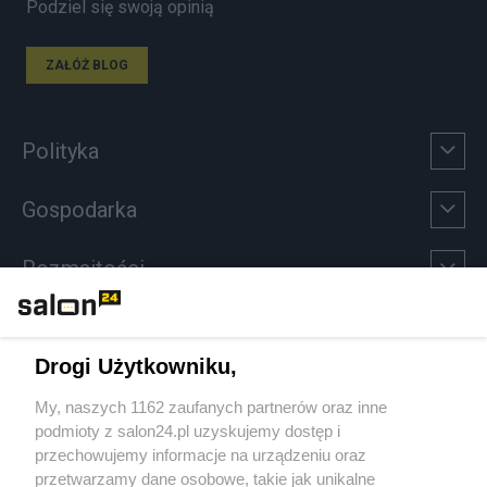
Podziel się swoją opinią
ZAŁÓŻ BLOG
Polityka
Gospodarka
Rozmaitości
Technologie
Drogi Użytkowniku,
Sport
My, naszych 1162 zaufanych partnerów oraz inne
podmioty z salon24.pl uzyskujemy dostęp i
Społeczeństwo
przechowujemy informacje na urządzeniu oraz
przetwarzamy dane osobowe, takie jak unikalne