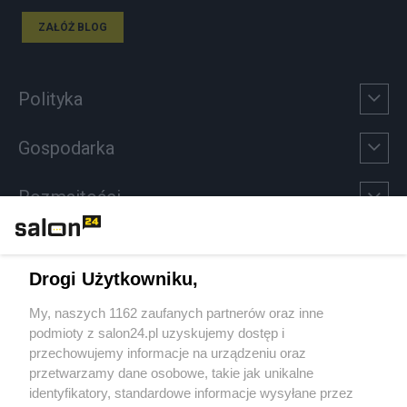
ZAŁÓŻ BLOG
Polityka
Gospodarka
Rozmaitości
Technologie
Drogi Użytkowniku,
Sport
My, naszych 1162 zaufanych partnerów oraz inne
podmioty z salon24.pl uzyskujemy dostęp i
Społeczeństwo
przechowujemy informacje na urządzeniu oraz
przetwarzamy dane osobowe, takie jak unikalne
Kultura
identyfikatory, standardowe informacje wysyłane przez