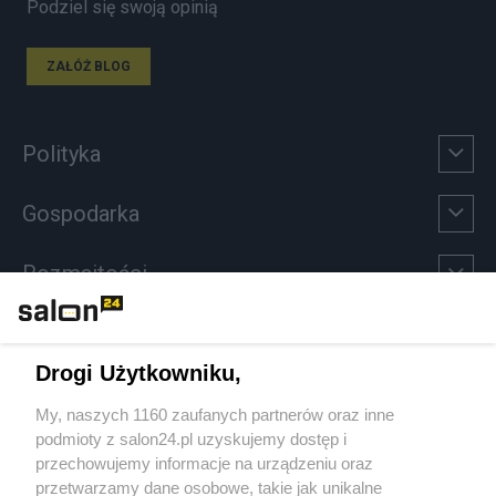
Podziel się swoją opinią
ZAŁÓŻ BLOG
Polityka
Gospodarka
Rozmaitości
Technologie
Drogi Użytkowniku,
Sport
My, naszych 1160 zaufanych partnerów oraz inne
podmioty z salon24.pl uzyskujemy dostęp i
Społeczeństwo
przechowujemy informacje na urządzeniu oraz
przetwarzamy dane osobowe, takie jak unikalne