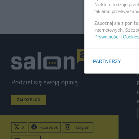
Niektóre rodzaje prz
takiemu przetwarzaniu
Zapoznaj się z poniż
internetowych. Szcze
Prywatności
i
Cookie
PARTNERZY
Podziel się swoją opinią
ZAŁÓŻ BLOG
X
Facebook
Instagram