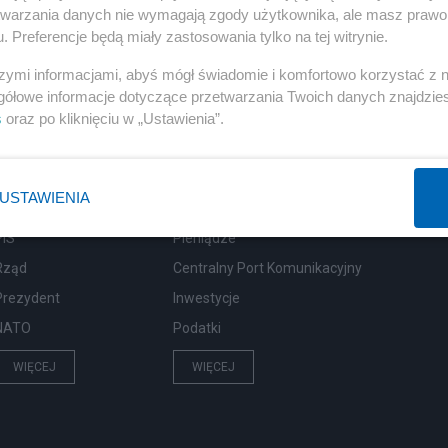
etwarzania danych nie wymagają zgody użytkownika, ale masz prawo 
. Preferencje będą miały zastosowania tylko na tej witrynie.
szymi informacjami, abyś mógł świadomie i komfortowo korzystać z
gółowe informacje dotyczące przetwarzania Twoich danych znajdzi
s
oraz po kliknięciu w „Ustawienia”.
Polityka
Gospodarka
USTAWIENIA
Rosja
Biznes
PiS
Pieniądze
Rząd
Centralny Port Komunikacyjny
Prezydent
Inwestycje
NATO
Podatki
WIĘCEJ
WIĘCEJ