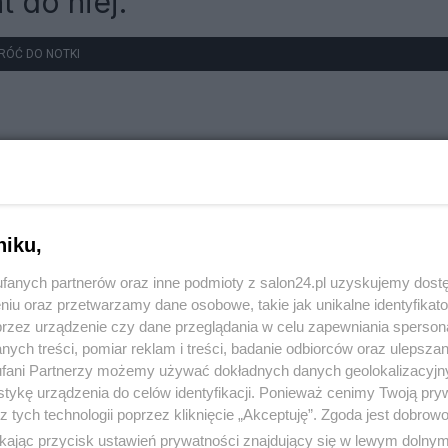
t do niej.
RÓĆ DO NOTKI
niku,
fanych partnerów oraz inne podmioty z salon24.pl uzyskujemy dost
niu oraz przetwarzamy dane osobowe, takie jak unikalne identyfikat
przez urządzenie czy dane przeglądania w celu zapewniania sperson
ych treści, pomiar reklam i treści, badanie odbiorców oraz ulepszan
fani Partnerzy możemy używać dokładnych danych geolokalizacyjn
tykę urządzenia do celów identyfikacji. Ponieważ cenimy Twoją pry
z tych technologii poprzez kliknięcie „Akceptuję”. Zgoda jest dobro
ikając przycisk ustawień prywatności znajdujący się w lewym dolny