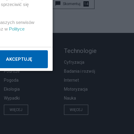
sprzeciwić się
Skomentuj
14
 naszych serwisów
esz w
Polityce
Rozmaitości
Technologie
AKCEPTUJĘ
Zdrowie
Cyfryzacja
Podróże
Badania i rozwój
Pogoda
Internet
Ekologia
Motoryzacja
Wypadki
Nauka
WIĘCEJ
WIĘCEJ