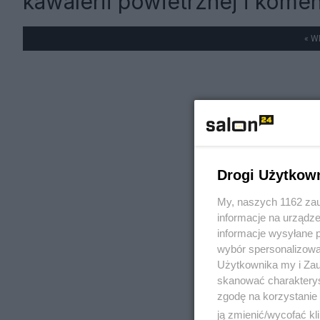
kawalerii powietrznej i komen
« W
Drogi Użytkow
My, naszych 1162 zau
informacje na urządze
informacje wysyłane 
wybór spersonalizowan
Użytkownika my i Zau
skanować charakterys
zgodę na korzystanie 
ją zmienić/wycofać kl