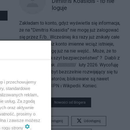
Dimitris Koasidis - fb nie
loguje
Zakładam to konto, gdyż wyświetla się informacja,
że na "Dimitris Koasidis" nie mogę już zalogować
się przez F/b. Wcześniej iks razy już znikały całe
moje konta. Teraz konto imienne wciąż istnieje,
jednak ja nie mogę już na nie wejść... Może, że to
F/b znów "zwiększył bezpieczeństwo" ? Diabli z
nim, tak czy owak. ///////////// luty 2026. Wycofuję
się, z uwagi nazbyt bezczelnie rozwijający się tu
faszyzm moderatorów, blokowane są nawet
ęp i przechowujemy
czyste cytaty z IPN i Wikpedii. Koniec.
ory, standardowe
alizowanych reklam,
ie usług. Za zgodą
Nowości od blogera
ych oraz aktywnie
watność, prosimy o
wolna i zawsze możesz
Udostępnij
Udostępnij
m rogu strony
.