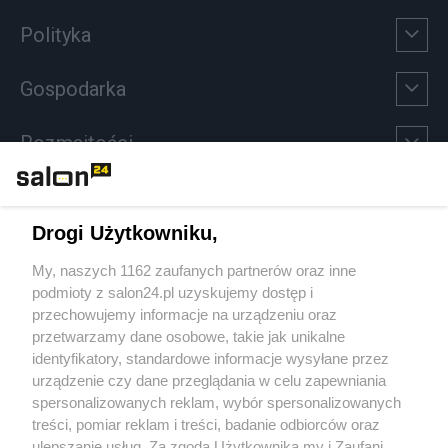
Polityka
Gospodarka
Rozmaitości
Technologie
Drogi Użytkowniku,
Sport
My, naszych 1162 zaufanych partnerów oraz inne
podmioty z salon24.pl uzyskujemy dostęp i
Społeczeństwo
przechowujemy informacje na urządzeniu oraz
przetwarzamy dane osobowe, takie jak unikalne
Kultura
identyfikatory, standardowe informacje wysyłane przez
urządzenie czy dane przeglądania w celu zapewniania
spersonalizowanych reklam, wybór spersonalizowanych
treści, pomiar reklam i treści, badanie odbiorców oraz
ulepszanie usług. Za zgodą Użytkownika my i Zaufani