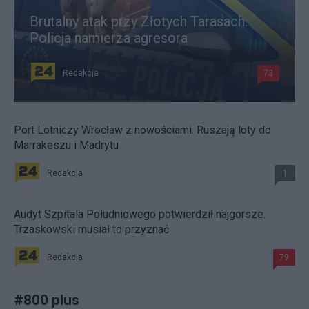
Brutalny atak przy Złotych Tarasach.
Policja namierza agresora
Redakcja
73
Port Lotniczy Wrocław z nowościami. Ruszają loty do
Marrakeszu i Madrytu
Redakcja
1
Audyt Szpitala Południowego potwierdził najgorsze.
Trzaskowski musiał to przyznać
Redakcja
79
#
800 plus