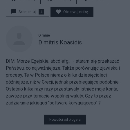
Skomentuj
4
Obserwuj notkę
O mnie
Dimitris Koasidis
DIM, Morze Egejskie, abcd efg.. - staram się przekazać
Państwu, co najważniejsze. Także porównując zjawiska i
procesy. Te w Polsce nieraz o kilka dziesięcioleci
późniejsze, niż w Grecji, jednak przebiegające podobnie.
Ostatnio kilka razy razy przestawały istnieć moje konta,
zawsze przy temacie wspólnej waluty. Czy to przez
zadziałanie jakiegoś "software korygującego" ?
Nowości od blogera