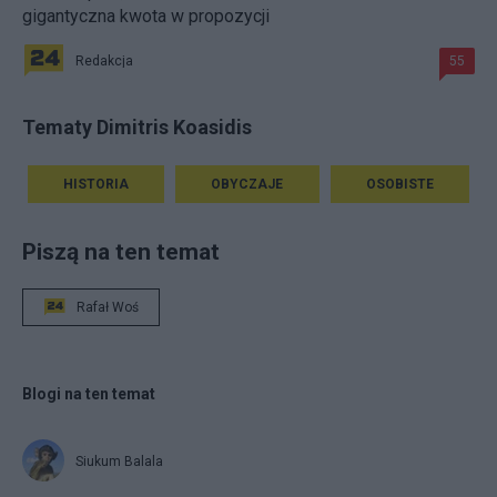
gigantyczna kwota w propozycji
Redakcja
55
Tematy Dimitris Koasidis
HISTORIA
OBYCZAJE
OSOBISTE
Piszą na ten temat
Rafał Woś
Blogi na ten temat
Siukum Balala