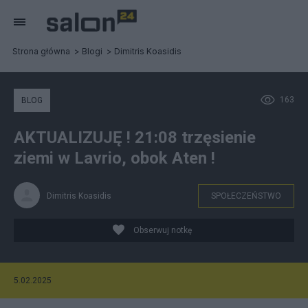
Strona główna
Blogi
Dimitris Koasidis
163
BLOG
AKTUALIZUJĘ ! 21:08 trzęsienie
ziemi w Lavrio, obok Aten !
Dimitris Koasidis
SPOŁECZEŃSTWO
Obserwuj notkę
5.02.2025