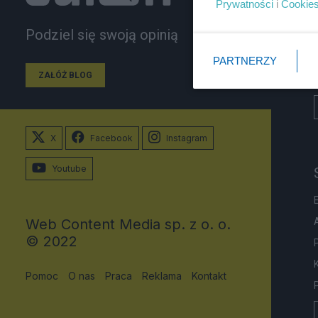
Prywatności
i
Cookie
Podziel się swoją opinią
PARTNERZY
ZAŁÓŻ BLOG
X
Facebook
Instagram
Youtube
Web Content Media sp. z o. o.
© 2022
Pomoc
O nas
Praca
Reklama
Kontakt