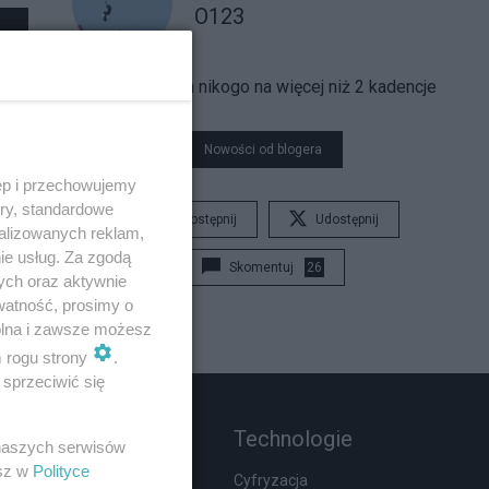
O123
Nie wybieram nikogo na więcej niż 2 kadencje
Nowości od blogera
ęp i przechowujemy
ory, standardowe
Udostępnij
Udostępnij
alizowanych reklam,
ie usług. Za zgodą
Skomentuj
26
ych oraz aktywnie
watność, prosimy o
wolna i zawsze możesz
m rogu strony
.
sprzeciwić się
Rozmaitości
Technologie
 naszych serwisów
esz w
Polityce
Zdrowie
Cyfryzacja