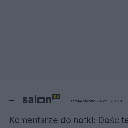
Strona główna
Blogi
O123
Komentarze do notki:
Dość t