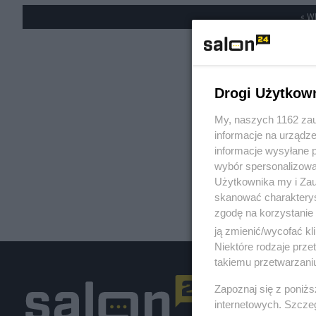
« W
Drogi Użytkow
My, naszych 1162 zau
informacje na urządze
informacje wysyłane 
wybór spersonalizowan
Użytkownika my i Zau
skanować charakterys
zgodę na korzystanie 
ją zmienić/wycofać kl
Niektóre rodzaje prz
takiemu przetwarzaniu
Zapoznaj się z poniż
internetowych. Szcze