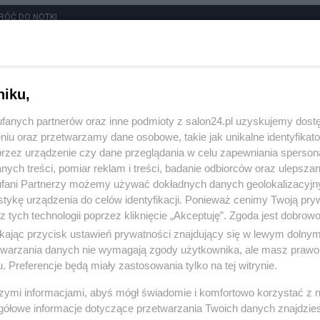
RÓĆ DO NOTKI
niku,
fanych partnerów oraz inne podmioty z salon24.pl uzyskujemy dost
niu oraz przetwarzamy dane osobowe, takie jak unikalne identyfikat
przez urządzenie czy dane przeglądania w celu zapewniania sperson
ych treści, pomiar reklam i treści, badanie odbiorców oraz ulepszan
fani Partnerzy możemy używać dokładnych danych geolokalizacyjn
tykę urządzenia do celów identyfikacji. Ponieważ cenimy Twoją pry
z tych technologii poprzez kliknięcie „Akceptuję”. Zgoda jest dobro
ikając przycisk ustawień prywatności znajdujący się w lewym dolny
etwarzania danych nie wymagają zgody użytkownika, ale masz prawo 
. Preferencje będą miały zastosowania tylko na tej witrynie.
Polityka
Gospodarka
szymi informacjami, abyś mógł świadomie i komfortowo korzystać z
gółowe informacje dotyczące przetwarzania Twoich danych znajdzi
Rosja
Biznes