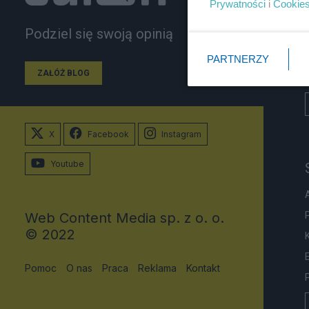
Prywatności
i
Cookie
Podziel się swoją opinią
PARTNERZY
ZAŁÓŻ BLOG
X
Facebook
Instagram
Youtube
Web Content Media sp. z o. o.
© 2022
Pomoc
O nas
Praca
Reklama
Kontakt