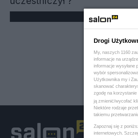
uczestniczył ?
« W
Drogi Użytkow
My, naszych 1160 zau
informacje na urządze
informacje wysyłane 
wybór spersonalizowan
Użytkownika my i Zau
skanować charakterys
zgodę na korzystanie 
ją zmienić/wycofać kl
Niektóre rodzaje prz
takiemu przetwarzaniu
Zapoznaj się z poniż
internetowych. Szcze