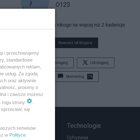
O123
Nie wybieram nikogo na więcej niż 2 kadencje
Nowości od blogera
ęp i przechowujemy
ory, standardowe
Udostępnij
Udostępnij
alizowanych reklam,
ie usług. Za zgodą
Skomentuj
75
ych oraz aktywnie
watność, prosimy o
wolna i zawsze możesz
m rogu strony
.
sprzeciwić się
Rozmaitości
Technologie
 naszych serwisów
esz w
Polityce
Moda i uroda
Cyfryzacja