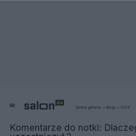
Strona główna
Blogi
O123
Komentarze do notki:
Dlacze