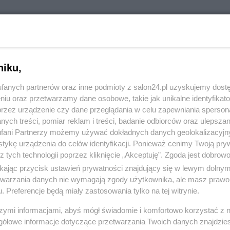
RÓĆ DO NOTKI
niku,
fanych partnerów oraz inne podmioty z salon24.pl uzyskujemy dost
niu oraz przetwarzamy dane osobowe, takie jak unikalne identyfikat
przez urządzenie czy dane przeglądania w celu zapewniania sperson
ych treści, pomiar reklam i treści, badanie odbiorców oraz ulepszan
fani Partnerzy możemy używać dokładnych danych geolokalizacyjn
tykę urządzenia do celów identyfikacji. Ponieważ cenimy Twoją pry
z tych technologii poprzez kliknięcie „Akceptuję”. Zgoda jest dobro
ikając przycisk ustawień prywatności znajdujący się w lewym dolny
etwarzania danych nie wymagają zgody użytkownika, ale masz prawo 
. Preferencje będą miały zastosowania tylko na tej witrynie.
Polityka
Gospodarka
szymi informacjami, abyś mógł świadomie i komfortowo korzystać z
gółowe informacje dotyczące przetwarzania Twoich danych znajdzi
NATO
Centralny Port Komunikacyjny