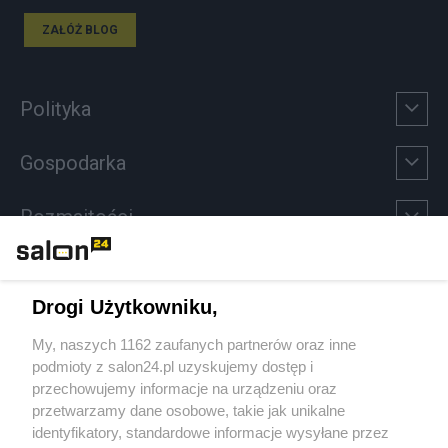
ZAŁÓŻ BLOG
Polityka
Gospodarka
Rozmaitości
Technologie
Drogi Użytkowniku,
Sport
My, naszych 1162 zaufanych partnerów oraz inne
podmioty z salon24.pl uzyskujemy dostęp i
Społeczeństwo
przechowujemy informacje na urządzeniu oraz
przetwarzamy dane osobowe, takie jak unikalne
Kultura
identyfikatory, standardowe informacje wysyłane przez