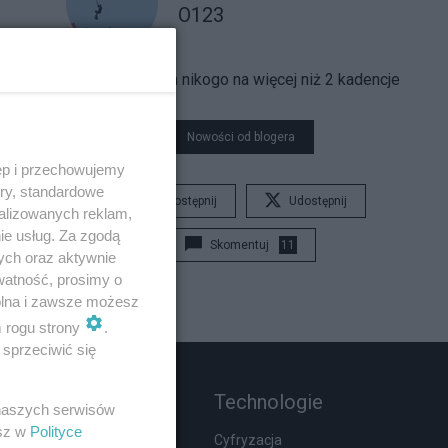
O123
Nie wybieram nikogo na więcej niż 2 kadencje
Nowości od blogera
ęp i przechowujemy
ory, standardowe
Udostępnij
Udostępnij
alizowanych reklam,
ie usług. Za zgodą
Skomentuj
11
ych oraz aktywnie
watność, prosimy o
wolna i zawsze możesz
m rogu strony
.
sprzeciwić się
Rozmaitości
Technologie
 naszych serwisów
esz w
Polityce
Wypadki
Cyfryzacja