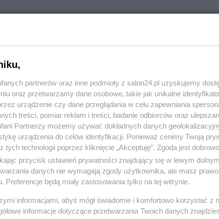
RÓĆ DO NOTKI
niku,
fanych partnerów oraz inne podmioty z salon24.pl uzyskujemy dost
niu oraz przetwarzamy dane osobowe, takie jak unikalne identyfikat
przez urządzenie czy dane przeglądania w celu zapewniania sperson
ych treści, pomiar reklam i treści, badanie odbiorców oraz ulepszan
fani Partnerzy możemy używać dokładnych danych geolokalizacyjn
tykę urządzenia do celów identyfikacji. Ponieważ cenimy Twoją pry
z tych technologii poprzez kliknięcie „Akceptuję”. Zgoda jest dobro
ikając przycisk ustawień prywatności znajdujący się w lewym dolny
etwarzania danych nie wymagają zgody użytkownika, ale masz prawo 
. Preferencje będą miały zastosowania tylko na tej witrynie.
Polityka
Gospodarka
szymi informacjami, abyś mógł świadomie i komfortowo korzystać z
gółowe informacje dotyczące przetwarzania Twoich danych znajdzi
PiS
Biznes