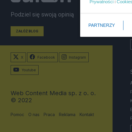
Prywatności
i
Cookie
Podziel się swoją opinią
PARTNERZY
ZAŁÓŻ BLOG
X
Facebook
Instagram
Youtube
Web Content Media sp. z o. o.
© 2022
Pomoc
O nas
Praca
Reklama
Kontakt