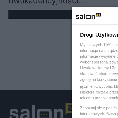
dwukadencyjności...
« W
Drogi Użytkow
My, naszych 1160 zau
informacje na urządze
informacje wysyłane 
wybór spersonalizowan
Użytkownika my i Zau
skanować charakterys
zgodę na korzystanie 
ją zmienić/wycofać kl
Niektóre rodzaje prz
takiemu przetwarzaniu
Zapoznaj się z poniż
internetowych. Szcze