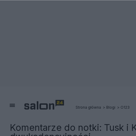
Strona główna
Blogi
O123
Komentarze do notki:
Tusk i 