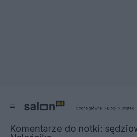
Strona główna
Blogi
Wojtek
Komentarze do notki:
sędziow