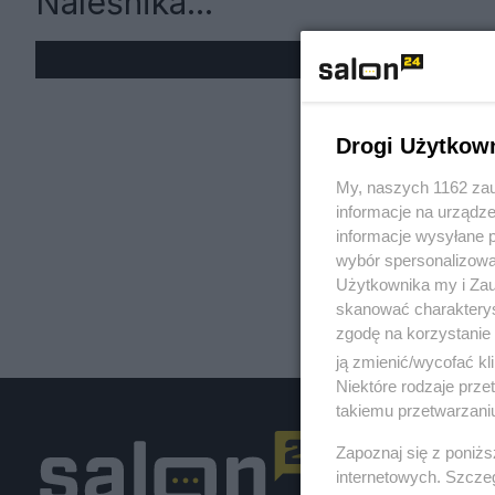
Naleśnika...
« W
Drogi Użytkow
My, naszych 1162 zau
informacje na urządze
informacje wysyłane 
wybór spersonalizowan
Użytkownika my i Zau
skanować charakterys
zgodę na korzystanie 
ją zmienić/wycofać kl
Niektóre rodzaje prz
takiemu przetwarzaniu
Zapoznaj się z poniż
internetowych. Szcze