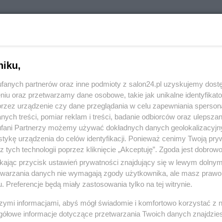
RÓĆ DO NOTKI
niku,
fanych partnerów oraz inne podmioty z salon24.pl uzyskujemy dost
niu oraz przetwarzamy dane osobowe, takie jak unikalne identyfikat
przez urządzenie czy dane przeglądania w celu zapewniania sperson
ych treści, pomiar reklam i treści, badanie odbiorców oraz ulepszan
fani Partnerzy możemy używać dokładnych danych geolokalizacyjn
tykę urządzenia do celów identyfikacji. Ponieważ cenimy Twoją pry
z tych technologii poprzez kliknięcie „Akceptuję”. Zgoda jest dobro
ikając przycisk ustawień prywatności znajdujący się w lewym dolny
etwarzania danych nie wymagają zgody użytkownika, ale masz prawo 
. Preferencje będą miały zastosowania tylko na tej witrynie.
Polityka
Gospodarka
szymi informacjami, abyś mógł świadomie i komfortowo korzystać z
gółowe informacje dotyczące przetwarzania Twoich danych znajdzi
Rosja
Biznes