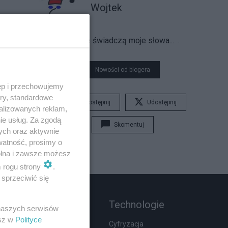
Wojtek
O mnie świadczą moje słowa...
.
Nowości od blogera
ęp i przechowujemy
ory, standardowe
Udostępnij
Udostępnij
alizowanych reklam,
ie usług. Za zgodą
Skomentuj
ych oraz aktywnie
watność, prosimy o
wolna i zawsze możesz
m rogu strony
.
sprzeciwić się
Rozmaitości
Technologie
 naszych serwisów
esz w
Polityce
Zdrowie
Cyfryzacja