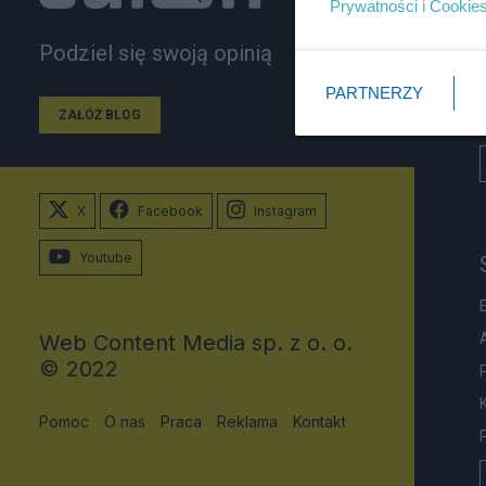
Prywatności
i
Cookie
Podziel się swoją opinią
PARTNERZY
ZAŁÓŻ BLOG
X
Facebook
Instagram
Youtube
Web Content Media sp. z o. o.
© 2022
Pomoc
O nas
Praca
Reklama
Kontakt