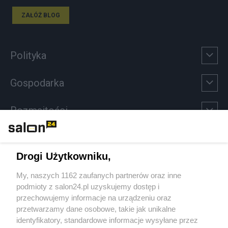
ZAŁÓŻ BLOG
Polityka
Gospodarka
Rozmaitości
Technologie
Drogi Użytkowniku,
Sport
My, naszych 1162 zaufanych partnerów oraz inne
podmioty z salon24.pl uzyskujemy dostęp i
Społeczeństwo
przechowujemy informacje na urządzeniu oraz
przetwarzamy dane osobowe, takie jak unikalne
Kultura
identyfikatory, standardowe informacje wysyłane przez