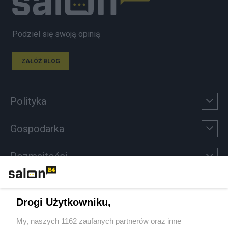
Podziel się swoją opinią
ZAŁÓŻ BLOG
Polityka
Gospodarka
Rozmaitości
Technologie
Drogi Użytkowniku,
Sport
My, naszych 1162 zaufanych partnerów oraz inne