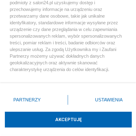
podmioty z salon24.pl uzyskujemy dostęp i
Społeczeństwo
przechowujemy informacje na urządzeniu oraz
przetwarzamy dane osobowe, takie jak unikalne
Kultura
identyfikatory, standardowe informacje wysyłane przez
urządzenie czy dane przeglądania w celu zapewniania
spersonalizowanych reklam, wybór spersonalizowanych
treści, pomiar reklam i treści, badanie odbiorców oraz
ulepszanie usług. Za zgodą Użytkownika my i Zaufani
X
Facebook
Instagram
Youtube
Partnerzy możemy używać dokładnych danych
geolokalizacyjnych oraz aktywnie skanować
charakterystykę urządzenia do celów identyfikacji.
Web Content Media sp. z o. o. © 2022
Ponieważ cenimy Twoją prywatność, prosimy o zgodę na
korzystanie z tych technologii poprzez kliknięcie
„Akceptuję”. Zgoda jest dobrowolna i zawsze możesz ją
Pomoc
O nas
Praca
Reklama
Kontakt
zmienić/wycofać klikając przycisk ustawień prywatności
PARTNERZY
USTAWIENIA
znajdujący się w lewym dolnym rogu strony
. Niektóre
rodzaje przetwarzania danych nie wymagają zgody
użytkownika, ale masz prawo sprzeciwić się takiemu
AKCEPTUJĘ
przetwarzaniu. Preferencje będą miały zastosowania tylko
Technologię dostarcza:
W3media.pl
na tej witrynie.