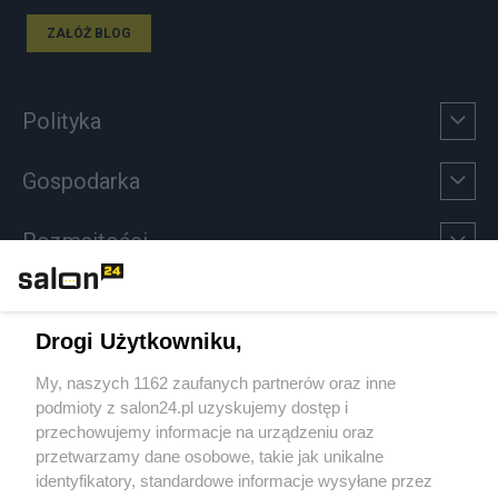
ZAŁÓŻ BLOG
Polityka
Gospodarka
Rozmaitości
Technologie
Drogi Użytkowniku,
Sport
My, naszych 1162 zaufanych partnerów oraz inne
podmioty z salon24.pl uzyskujemy dostęp i
Społeczeństwo
przechowujemy informacje na urządzeniu oraz
przetwarzamy dane osobowe, takie jak unikalne
Kultura
identyfikatory, standardowe informacje wysyłane przez