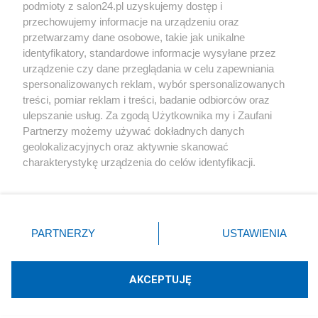
podmioty z salon24.pl uzyskujemy dostęp i
Społeczeństwo
przechowujemy informacje na urządzeniu oraz
przetwarzamy dane osobowe, takie jak unikalne
Kultura
identyfikatory, standardowe informacje wysyłane przez
urządzenie czy dane przeglądania w celu zapewniania
spersonalizowanych reklam, wybór spersonalizowanych
treści, pomiar reklam i treści, badanie odbiorców oraz
ulepszanie usług. Za zgodą Użytkownika my i Zaufani
X
Facebook
Instagram
Youtube
Partnerzy możemy używać dokładnych danych
geolokalizacyjnych oraz aktywnie skanować
charakterystykę urządzenia do celów identyfikacji.
Web Content Media sp. z o. o. © 2022
Ponieważ cenimy Twoją prywatność, prosimy o zgodę na
korzystanie z tych technologii poprzez kliknięcie
„Akceptuję”. Zgoda jest dobrowolna i zawsze możesz ją
Pomoc
O nas
Praca
Reklama
Kontakt
zmienić/wycofać klikając przycisk ustawień prywatności
PARTNERZY
USTAWIENIA
znajdujący się w lewym dolnym rogu strony
. Niektóre
rodzaje przetwarzania danych nie wymagają zgody
użytkownika, ale masz prawo sprzeciwić się takiemu
AKCEPTUJĘ
przetwarzaniu. Preferencje będą miały zastosowania tylko
Technologię dostarcza:
W3media.pl
na tej witrynie.