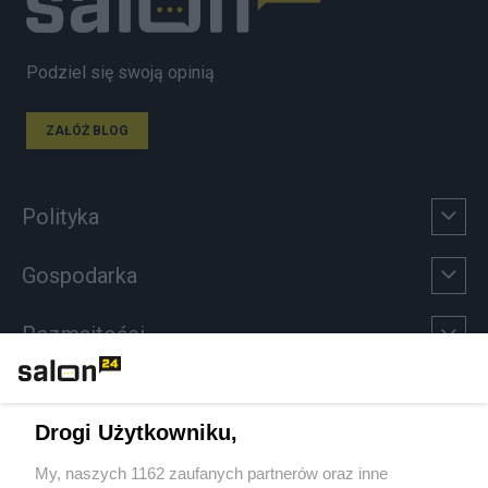
Podziel się swoją opinią
ZAŁÓŻ BLOG
Polityka
Gospodarka
Rozmaitości
Technologie
Drogi Użytkowniku,
Sport
My, naszych 1162 zaufanych partnerów oraz inne