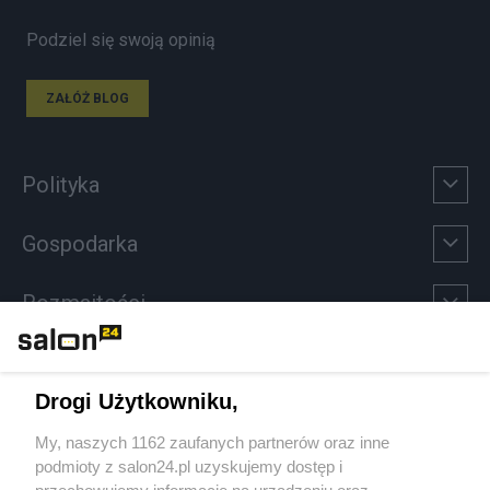
Podziel się swoją opinią
ZAŁÓŻ BLOG
Polityka
Gospodarka
Rozmaitości
Technologie
Drogi Użytkowniku,
Sport
My, naszych 1162 zaufanych partnerów oraz inne
podmioty z salon24.pl uzyskujemy dostęp i
Społeczeństwo