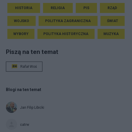
HISTORIA
RELIGIA
PIS
RZĄD
WOJSKO
POLITYKA ZAGRANICZNA
ŚWIAT
WYBORY
POLITYKA HISTORYCZNA
MUZYKA
Piszą na ten temat
Rafał Woś
Blogi na ten temat
Jan Filip Libicki
catrw