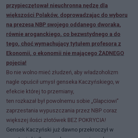
przypieczętował nieuchronna nędzę dla
większości Polaków, doprowadzając do wyboru
na prezesa NBP swojego oddanego dworaka,
równie aroganckiego, co bezwstydnego a do
tego, choć wymachujący tytułem profesora z
Ekonomii, o ekonomii nie mającego ŻADNEGO
pojęcia!
Bo nie wolno mieć złudzeń, aby władzoholizm
nagle opuścił umysł genseka Kaczyńskiego, w
efekcie której to przemiany,
ten rozkazał był powolnemu sobie „Glapciowi”
zaprzestania wypuszczania przez NBP coraz
większej ilości złotówek BEZ POKRYCIA!
Gensek Kaczyński już dawno przekroczył w