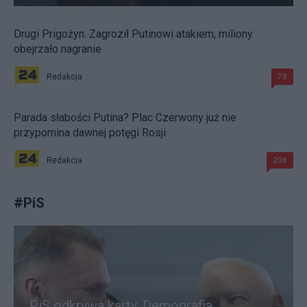
Drugi Prigożyn. Zagroził Putinowi atakiem, miliony
obejrzało nagranie
Redakcja
78
Parada słabości Putina? Plac Czerwony już nie
przypomina dawnej potęgi Rosji
Redakcja
206
#
PiS
PiS odkrywa karty. Demografia,