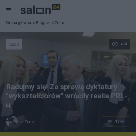
Strona główna
Blogi
el.Zorro
494
BLOG
Radujmy się! Za sprawą dyktatury
"wykształciorów" wróciły realia PRL-
u.
el.Zorro
POLITYKA
Bez komentarza. Fot. Google A.I.S.