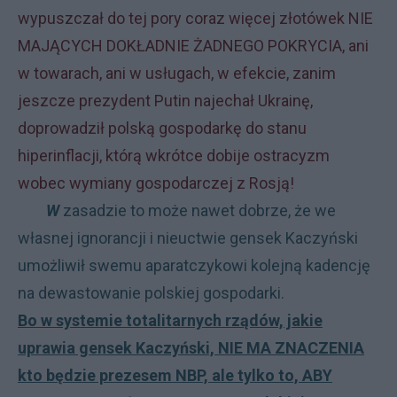
wypuszczał do tej pory coraz więcej złotówek NIE
MAJĄCYCH DOKŁADNIE ŻADNEGO POKRYCIA, ani
w towarach, ani w usługach, w efekcie, zanim
jeszcze prezydent Putin najechał Ukrainę,
doprowadził polską gospodarkę do stanu
hiperinflacji, którą wkrótce dobije ostracyzm
wobec wymiany gospodarczej z Rosją!
W
zasadzie to może nawet dobrze, że we
własnej ignorancji i nieuctwie gensek Kaczyński
umożliwił swemu aparatczykowi kolejną kadencję
na dewastowanie polskiej gospodarki.
Bo w systemie totalitarnych rządów, jakie
uprawia gensek Kaczyński, NIE MA ZNACZENIA
kto będzie prezesem NBP, ale tylko to, ABY