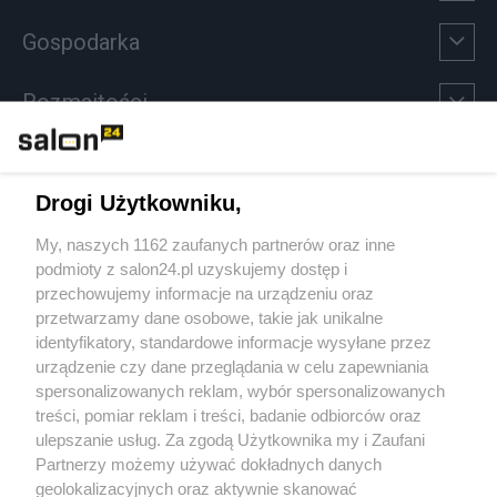
Gospodarka
Rozmaitości
Technologie
Drogi Użytkowniku,
Sport
My, naszych 1162 zaufanych partnerów oraz inne
podmioty z salon24.pl uzyskujemy dostęp i
Społeczeństwo
przechowujemy informacje na urządzeniu oraz
przetwarzamy dane osobowe, takie jak unikalne
Kultura
identyfikatory, standardowe informacje wysyłane przez
urządzenie czy dane przeglądania w celu zapewniania
spersonalizowanych reklam, wybór spersonalizowanych
treści, pomiar reklam i treści, badanie odbiorców oraz
ulepszanie usług. Za zgodą Użytkownika my i Zaufani
X
Facebook
Instagram
Youtube
Partnerzy możemy używać dokładnych danych
geolokalizacyjnych oraz aktywnie skanować