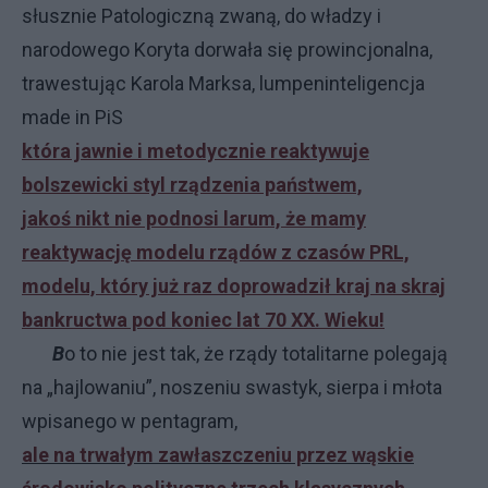
słusznie Patologiczną zwaną, do władzy i
narodowego Koryta dorwała się prowincjonalna,
trawestując Karola Marksa, lumpeninteligencja
made in PiS
która jawnie i metodycznie reaktywuje
bolszewicki styl rządzenia państwem,
jakoś nikt nie podnosi larum, że mamy
reaktywację modelu rządów z czasów PRL,
modelu, który już raz doprowadził kraj na skraj
bankructwa pod koniec lat 70 XX. Wieku!
B
o to nie jest tak, że rządy totalitarne polegają
na „hajlowaniu”, noszeniu swastyk, sierpa i młota
wpisanego w pentagram,
ale na trwałym zawłaszczeniu przez wąskie