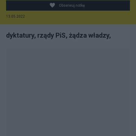
Obserwuj notkę
13.05.2022
dyktatury, rządy PiS, żądza władzy,