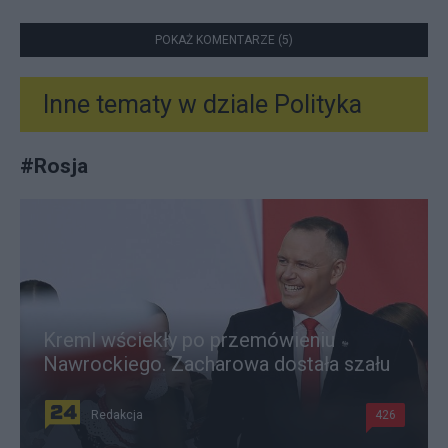
POKAŻ KOMENTARZE (5)
Inne tematy w dziale
Polityka
#
Rosja
Kreml wściekły po przemówieniu
Nawrockiego. Zacharowa dostała szału
Redakcja
426