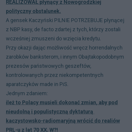
REALIZOWAŁ płynący z Nowogrodzkiej
polityczny obstalunek.
A gensek Kaczyński PILNIE POTRZEBUJE płynącej
z NBP kasy, de facto zdartej z tych, którzy zostali
wcześniej zmuszeni do wzięcia kredytu.
Przy okazji dając możliwość wręcz horrendalnych
zarobków banksterom, i innym Obajtakopodobnym
prezesów państwowych geszeftów,
kontrolowanych przez niekompetentnych
aparatczyków made in PiS.
Jednym zdaniem:
ileż to Polacy musieli dokonać zmian, aby pod
nieudolną i populistyczną dyktaturą
kaczystowsko-radiomaryjną wrócić do realiów
PRL-u z lat 70 XX. W?!