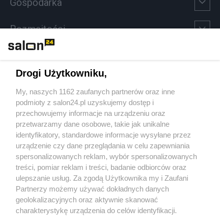
Gospodarka
Rozmaitości
Technologie
Drogi Użytkowniku,
Sport
My, naszych 1162 zaufanych partnerów oraz inne
podmioty z salon24.pl uzyskujemy dostęp i
Społeczeństwo
przechowujemy informacje na urządzeniu oraz
przetwarzamy dane osobowe, takie jak unikalne
Kultura
identyfikatory, standardowe informacje wysyłane przez
urządzenie czy dane przeglądania w celu zapewniania
spersonalizowanych reklam, wybór spersonalizowanych
treści, pomiar reklam i treści, badanie odbiorców oraz
ulepszanie usług. Za zgodą Użytkownika my i Zaufani
X
Facebook
Instagram
Youtube
Partnerzy możemy używać dokładnych danych
geolokalizacyjnych oraz aktywnie skanować
charakterystykę urządzenia do celów identyfikacji.