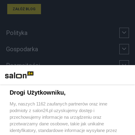
ZAŁÓŻ BLOG
Polityka
Gospodarka
Rozmaitości
Technologie
Drogi Użytkowniku,
Sport
My, naszych 1162 zaufanych partnerów oraz inne
podmioty z salon24.pl uzyskujemy dostęp i
Społeczeństwo
przechowujemy informacje na urządzeniu oraz
przetwarzamy dane osobowe, takie jak unikalne
Kultura
identyfikatory, standardowe informacje wysyłane przez