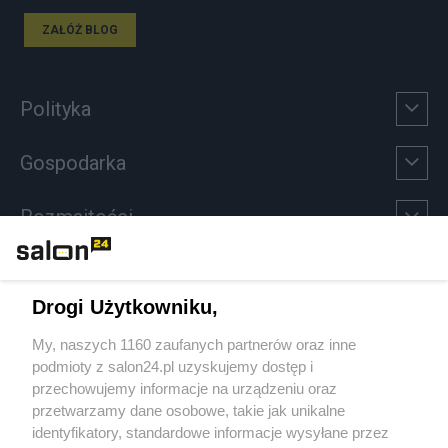
ZAŁÓŻ BLOG
Polityka
Gospodarka
Rozmaitości
Technologie
Drogi Użytkowniku,
Sport
My, naszych 1160 zaufanych partnerów oraz inne
podmioty z salon24.pl uzyskujemy dostęp i
Społeczeństwo
przechowujemy informacje na urządzeniu oraz
przetwarzamy dane osobowe, takie jak unikalne
Kultura
identyfikatory, standardowe informacje wysyłane przez