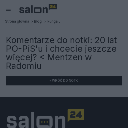
Strona główna
Blogi
kungalu
Komentarze do notki:
20 lat
PO-PiS'u i chcecie jeszcze
więcej? < Mentzen w
Radomiu
« WRÓĆ DO NOTKI