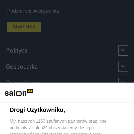
Podziel się swoją opinią
ZAŁÓŻ BLOG
Polityka
Gospodarka
Rozmaitości
Technologie
Drogi Użytkowniku,
Sport
My, naszych 1160 zaufanych partnerów oraz inne
podmioty z salon24.pl uzyskujemy dostęp i
Społeczeństwo