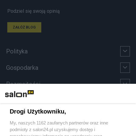
Podziel się swoją opinią
ZAŁÓŻ BLOG
Polityka
Gospodarka
Rozmaitości
Technologie
Drogi Użytkowniku,
Sport
My, naszych 1162 zaufanych partnerów oraz inne
podmioty z salon24.pl uzyskujemy dostęp i
Społeczeństwo