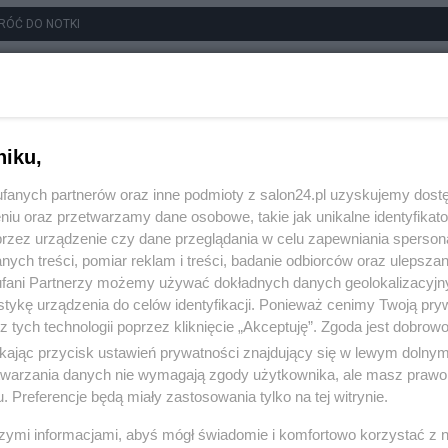
RÓĆ DO NOTKI
niku,
fanych partnerów oraz inne podmioty z salon24.pl uzyskujemy dost
niu oraz przetwarzamy dane osobowe, takie jak unikalne identyfikat
przez urządzenie czy dane przeglądania w celu zapewniania sperson
ych treści, pomiar reklam i treści, badanie odbiorców oraz ulepszan
fani Partnerzy możemy używać dokładnych danych geolokalizacyjn
tykę urządzenia do celów identyfikacji. Ponieważ cenimy Twoją pry
z tych technologii poprzez kliknięcie „Akceptuję”. Zgoda jest dobro
ikając przycisk ustawień prywatności znajdujący się w lewym dolny
etwarzania danych nie wymagają zgody użytkownika, ale masz prawo 
. Preferencje będą miały zastosowania tylko na tej witrynie.
szymi informacjami, abyś mógł świadomie i komfortowo korzystać z