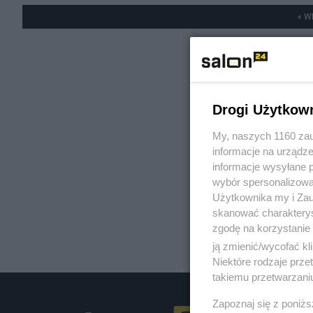
« W
Drogi Użytkow
My, naszych 1160 zau
informacje na urządze
informacje wysyłane 
wybór spersonalizowan
Użytkownika my i Zau
skanować charakterys
zgodę na korzystanie 
ją zmienić/wycofać kl
Niektóre rodzaje prz
takiemu przetwarzaniu
Zapoznaj się z poniż