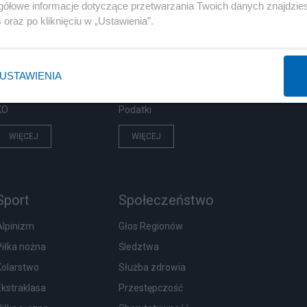
Polityka
Gospodarka
gółowe informacje dotyczące przetwarzania Twoich danych znajdzi
s
oraz po kliknięciu w „Ustawienia”.
PiS
Biznes
Rząd
Pieniądze
Prezydent
Centralny Port Komunikacyjny
USTAWIENIA
NATO
Inwestycje
KO
Podatki
WIĘCEJ
WIĘCEJ
Sport
Społeczeństwo
Alpinizm
Głos Regionów
Piłka nożna
Śledztwa
Kolarstwo
Służba zdrowia
Ekstraklasa
Przestępczość