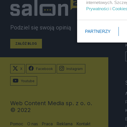
internetowych. Szcze
Prywatności
i
Cookie
Podziel się swoją opinią
PARTNERZY
ZAŁÓŻ BLOG
X
Facebook
Instagram
Youtube
Web Content Media sp. z o. o.
© 2022
Pomoc
O nas
Praca
Reklama
Kontakt