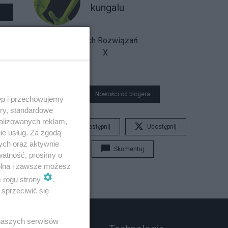
kungalu
Fabryka Prostych Rozwiązań
X
Nowości od blogera
ęp i przechowujemy
ory, standardowe
alizowanych reklam,
Udostępnij
Udostępnij
ie usług. Za zgodą
ych oraz aktywnie
Skomentuj
watność, prosimy o
wolna i zawsze możesz
m rogu strony
.
sprzeciwić się
 naszych serwisów