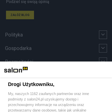
Podziel się swoją opinią
ZAŁÓŻ BLOG
Polityka
Gospodarka
Rozmaitości
Technologie
Drogi Użytkowniku,
Sport
My, naszych 1162 zaufanych partnerów oraz inne
podmioty z salon24.pl uzyskujemy dostęp i
Społeczeństwo
przechowujemy informacje na urządzeniu oraz
przetwarzamy dane osobowe, takie jak unikalne