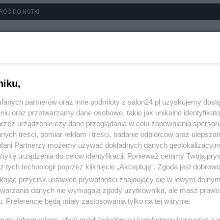
RÓĆ DO NOTKI
niku,
fanych partnerów oraz inne podmioty z salon24.pl uzyskujemy dost
niu oraz przetwarzamy dane osobowe, takie jak unikalne identyfikat
przez urządzenie czy dane przeglądania w celu zapewniania sperson
ych treści, pomiar reklam i treści, badanie odbiorców oraz ulepszan
fani Partnerzy możemy używać dokładnych danych geolokalizacyjn
tykę urządzenia do celów identyfikacji. Ponieważ cenimy Twoją pry
z tych technologii poprzez kliknięcie „Akceptuję”. Zgoda jest dobro
ikając przycisk ustawień prywatności znajdujący się w lewym dolny
etwarzania danych nie wymagają zgody użytkownika, ale masz prawo 
. Preferencje będą miały zastosowania tylko na tej witrynie.
szymi informacjami, abyś mógł świadomie i komfortowo korzystać z