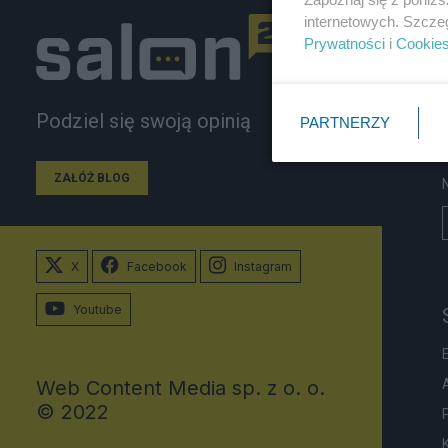
internetowych. Szcze
Prywatności
i
Cookie
Podziel się swoją opinią
PARTNERZY
ZAŁÓŻ BLOG
X
Facebook
Instagram
Youtube
Web Content Media sp. z o. o.
© 2022