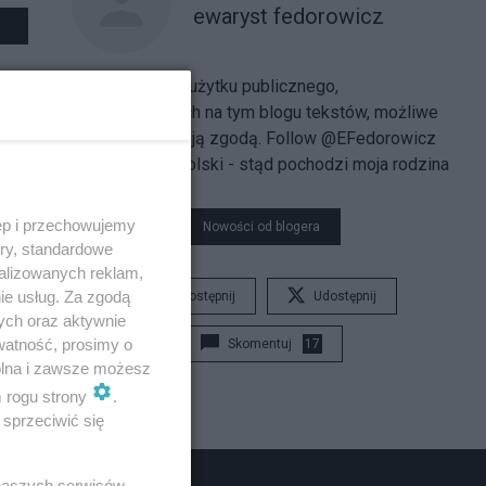
ewaryst fedorowicz
Kopiowanie do użytku publicznego,
zamieszczonych na tym blogu tekstów, możliwe
jest tylko za moją zgodą.
Follow @EFedorowicz
Kamieniec Podolski - stąd pochodzi moja rodzina
ęp i przechowujemy
Nowości od blogera
ory, standardowe
alizowanych reklam,
ie usług. Za zgodą
Udostępnij
Udostępnij
ych oraz aktywnie
watność, prosimy o
Skomentuj
17
wolna i zawsze możesz
m rogu strony
.
sprzeciwić się
 naszych serwisów