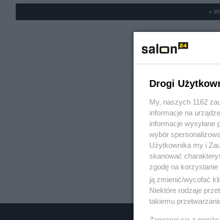
« W
Drogi Użytkow
My, naszych 1162 zau
informacje na urządze
informacje wysyłane 
wybór spersonalizowan
Użytkownika my i Zau
skanować charakterys
zgodę na korzystanie 
ją zmienić/wycofać kl
Niektóre rodzaje prz
takiemu przetwarzaniu
Zapoznaj się z poniż