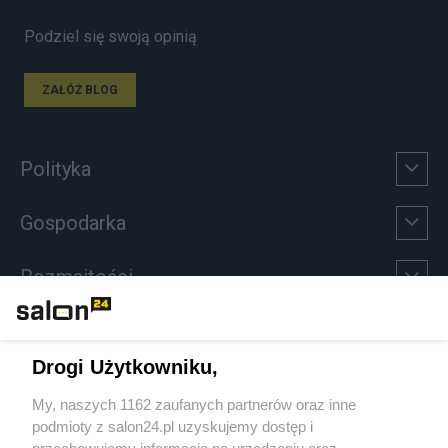
Podziel się swoją opinią
ZAŁÓŻ BLOG
Polityka
Gospodarka
Rozmaitości
Technologie
Drogi Użytkowniku,
Sport
My, naszych 1162 zaufanych partnerów oraz inne
podmioty z salon24.pl uzyskujemy dostęp i
Społeczeństwo