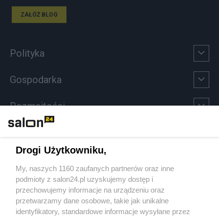
ZAŁÓŻ BLOG
Polityka
Gospodarka
Rozmaitości
Technologie
Drogi Użytkowniku,
Sport
My, naszych 1160 zaufanych partnerów oraz inne
podmioty z salon24.pl uzyskujemy dostęp i
Społeczeństwo
przechowujemy informacje na urządzeniu oraz
przetwarzamy dane osobowe, takie jak unikalne
Kultura
identyfikatory, standardowe informacje wysyłane przez