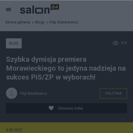
Strona główna
Blogi
Filip Stankiewicz
319
BLOG
Szybka dymisja premiera
Morawieckiego to jedyna nadzieja na
sukces PiS/ZP w wyborach!
Filip Stankiewicz
POLITYKA
Obserwuj notkę
3.09.2022