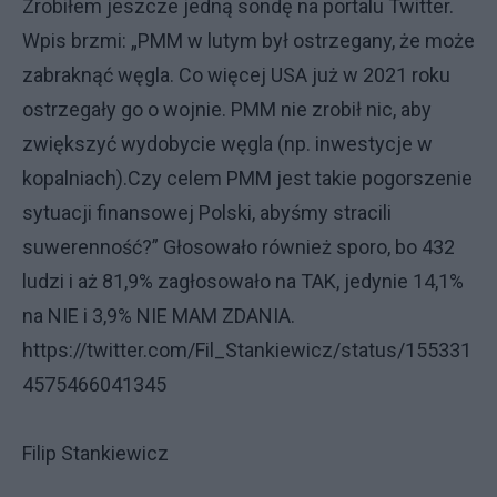
Zrobiłem jeszcze jedną sondę na portalu Twitter.
Wpis brzmi: „PMM w lutym był ostrzegany, że może
zabraknąć węgla. Co więcej USA już w 2021 roku
ostrzegały go o wojnie. PMM nie zrobił nic, aby
zwiększyć wydobycie węgla (np. inwestycje w
kopalniach).Czy celem PMM jest takie pogorszenie
sytuacji finansowej Polski, abyśmy stracili
suwerenność?” Głosowało również sporo, bo 432
ludzi i aż 81,9% zagłosowało na TAK, jedynie 14,1%
na NIE i 3,9% NIE MAM ZDANIA.
https://twitter.com/Fil_Stankiewicz/status/155331
4575466041345
Filip Stankiewicz