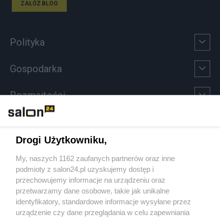
ZAŁÓŻ BLOG
Polityka
Gospodarka
Rozmaitości
Technologie
Drogi Użytkowniku,
Sport
My, naszych 1162 zaufanych partnerów oraz inne
podmioty z salon24.pl uzyskujemy dostęp i
Społeczeństwo
przechowujemy informacje na urządzeniu oraz
przetwarzamy dane osobowe, takie jak unikalne
Kultura
identyfikatory, standardowe informacje wysyłane przez
urządzenie czy dane przeglądania w celu zapewniania