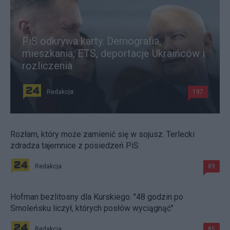
PiS odkrywa karty. Demografia,
mieszkania, ETS, deportacje Ukraińców i
rozliczenia
Redakcja
197
Rozłam, który może zamienić się w sojusz. Terlecki
zdradza tajemnice z posiedzeń PiS
Redakcja
89
Hofman bezlitosny dla Kurskiego. "48 godzin po
Smoleńsku liczył, których posłów wyciągnąć"
Redakcja
85