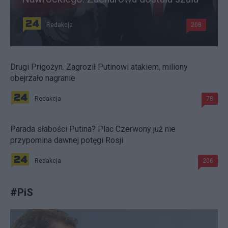
Redakcja
208
Drugi Prigożyn. Zagroził Putinowi atakiem, miliony
obejrzało nagranie
Redakcja
78
Parada słabości Putina? Plac Czerwony już nie
przypomina dawnej potęgi Rosji
Redakcja
206
#
PiS