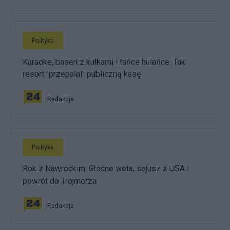
Polityka
Karaoke, basen z kulkami i tańce hulańce. Tak
resort "przepalał" publiczną kasę
Redakcja
Polityka
Rok z Nawrockim. Głośne weta, sojusz z USA i
powrót do Trójmorza
Redakcja