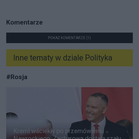
Komentarze
POKAŻ KOMENTARZE (1)
Inne tematy w dziale
Polityka
#
Rosja
Kreml wściekły po przemówieniu
Nawrockiego. Zacharowa dostała szału