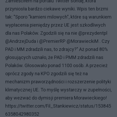
Zamieściłem na portalu Twitter sondę, która
przyniosła bardzo ciekawe wyniki. Wpis ten brzmi
tak: "Sporo "kamieni milowych", które są warunkiem
wypłacenia pieniędzy przez UE jest szkodliwych
dla nas Polaków. Zgodzili się na nie @prezydentpl
@AndrzejDuda i @PremierRP @MorawieckiM . Czy
PAD i MM zdradzili nas, to zdrajcy?" Aż ponad 80%
głosujących uznało, że PAD i PMM zdradzili nas
Polaków. Głosowało ponad 1100 osób. A przecież
oprócz zgody na KPO zgodzili się też na
mechanizm praworządności i rozszerzenie polityki
klimatycznej UE. To myślę wystarczy w zupełności,
aby wezwać do dymisji premiera Morawieckiego!
https://twitter.com/Fil_Stankiewicz/status/153845
6358042980352