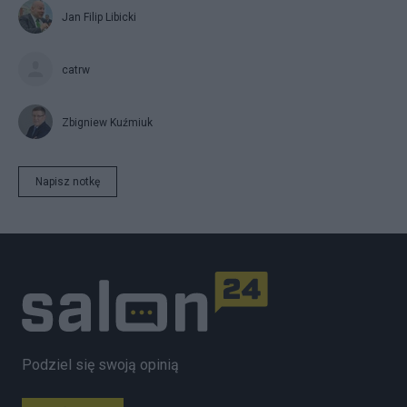
Jan Filip Libicki
catrw
Zbigniew Kuźmiuk
Napisz notkę
Podziel się swoją opinią