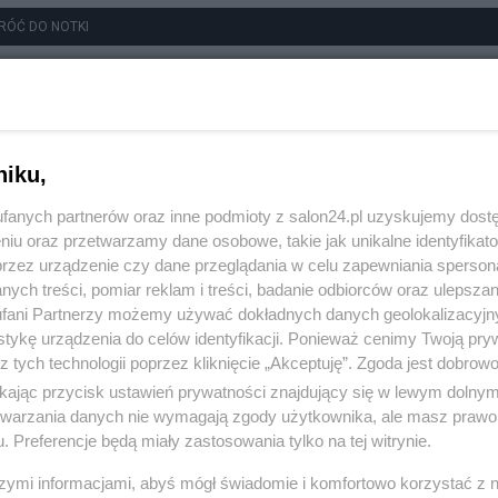
RÓĆ DO NOTKI
niku,
fanych partnerów oraz inne podmioty z salon24.pl uzyskujemy dost
niu oraz przetwarzamy dane osobowe, takie jak unikalne identyfikat
przez urządzenie czy dane przeglądania w celu zapewniania sperson
ych treści, pomiar reklam i treści, badanie odbiorców oraz ulepszan
fani Partnerzy możemy używać dokładnych danych geolokalizacyjn
tykę urządzenia do celów identyfikacji. Ponieważ cenimy Twoją pry
z tych technologii poprzez kliknięcie „Akceptuję”. Zgoda jest dobro
ikając przycisk ustawień prywatności znajdujący się w lewym dolny
etwarzania danych nie wymagają zgody użytkownika, ale masz prawo 
. Preferencje będą miały zastosowania tylko na tej witrynie.
szymi informacjami, abyś mógł świadomie i komfortowo korzystać z