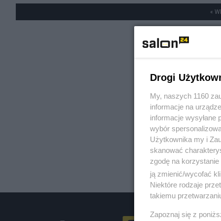
« W
Drogi Użytkow
My, naszych 1160 zau
informacje na urządze
informacje wysyłane 
wybór spersonalizowan
Użytkownika my i Zau
skanować charakterys
zgodę na korzystanie 
ją zmienić/wycofać kl
Niektóre rodzaje prz
takiemu przetwarzaniu
Zapoznaj się z poniż