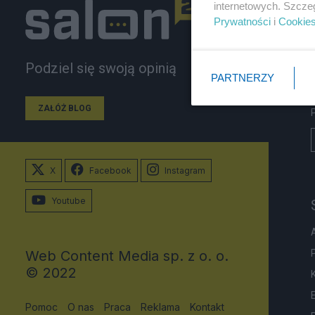
internetowych. Szcze
Prywatności
i
Cookie
Podziel się swoją opinią
PARTNERZY
ZAŁÓŻ BLOG
X
Facebook
Instagram
Youtube
Web Content Media sp. z o. o.
© 2022
Pomoc
O nas
Praca
Reklama
Kontakt