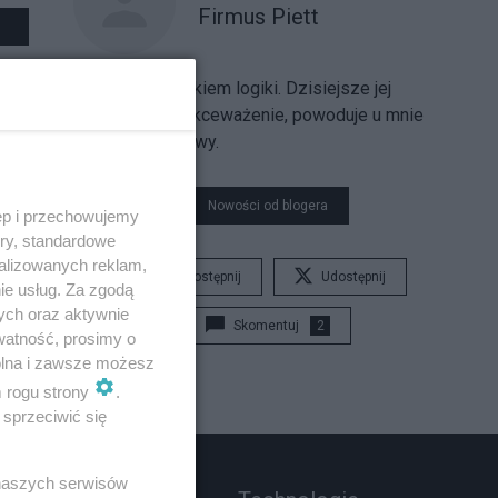
Firmus Piett
Jestem miłośnikiem logiki. Dzisiejsze jej
powszechne lekceważenie, powoduje u mnie
wyraźny ból głowy.
Nowości od blogera
ęp i przechowujemy
ory, standardowe
alizowanych reklam,
Udostępnij
Udostępnij
ie usług. Za zgodą
ych oraz aktywnie
Skomentuj
2
watność, prosimy o
wolna i zawsze możesz
m rogu strony
.
sprzeciwić się
 naszych serwisów