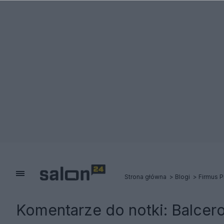
Strona główna
Blogi
Firmus P
Komentarze do notki:
Balcero