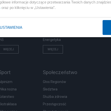
Polityka
Gospodarka
gółowe informacje dotyczące przetwarzania Twoich danych znajdzi
s
oraz po kliknięciu w „Ustawienia”.
NATO
Centralny Port Komunikacyjny
KO
Inwestycje
Prezydent
Biznes
USTAWIENIA
Imigranci
Podatki
PiS
Energetyka
WIĘCEJ
WIĘCEJ
Sport
Społeczeństwo
Alpinizm
Głos Regionów
Piłka nożna
Śledztwa
Kolarstwo
Służba zdrowia
Ekstraklasa
Przestępczość