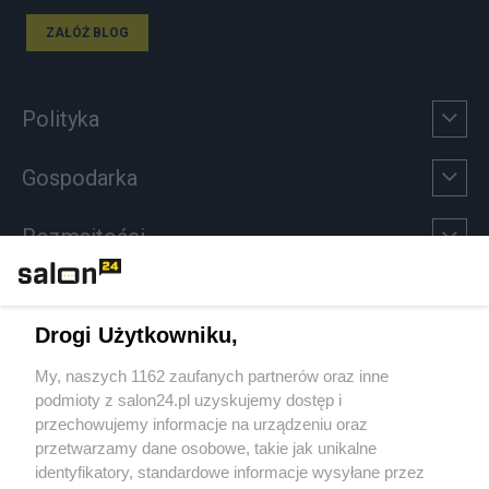
ZAŁÓŻ BLOG
Polityka
Gospodarka
Rozmaitości
Technologie
Drogi Użytkowniku,
Sport
My, naszych 1162 zaufanych partnerów oraz inne
podmioty z salon24.pl uzyskujemy dostęp i
Społeczeństwo
przechowujemy informacje na urządzeniu oraz
przetwarzamy dane osobowe, takie jak unikalne
Kultura
identyfikatory, standardowe informacje wysyłane przez