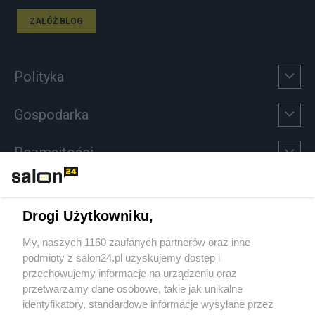
ZAŁÓŻ BLOG
Polityka
Gospodarka
Rozmaitości
Technologie
Drogi Użytkowniku,
Sport
My, naszych 1160 zaufanych partnerów oraz inne
podmioty z salon24.pl uzyskujemy dostęp i
Społeczeństwo
przechowujemy informacje na urządzeniu oraz
przetwarzamy dane osobowe, takie jak unikalne
Kultura
identyfikatory, standardowe informacje wysyłane przez