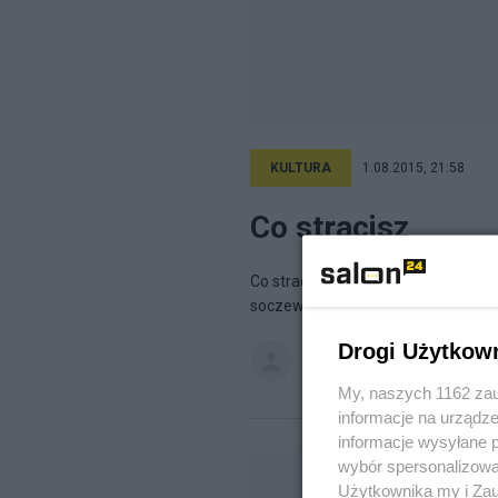
KULTURA
1.08.2015, 21:58
Co stracisz
Co stracisz? . Krew Oddech Skurcz 
soczewki szlifowane Nie obdarzysz a
Drogi Użytkow
adamkonrad
na blogu
FLAKI [W
My, naszych 1162 zau
informacje na urządze
informacje wysyłane 
wybór spersonalizowan
Użytkownika my i Zau