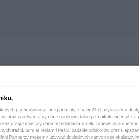
mięśnia Tajemnice, co czekają Czystość, dobry smak, wino, togę Wahad
ni obdarowany nie zostaniesz I pustkę i pełnię, co na przemian...
niku,
esoła Agonia Salonu]
fanych partnerów oraz inne podmioty z salon24.pl uzyskujemy dost
niu oraz przetwarzamy dane osobowe, takie jak unikalne identyfikat
przez urządzenie czy dane przeglądania w celu zapewniania sperson
ych treści, pomiar reklam i treści, badanie odbiorców oraz ulepszan
fani Partnerzy możemy używać dokładnych danych geolokalizacyjn