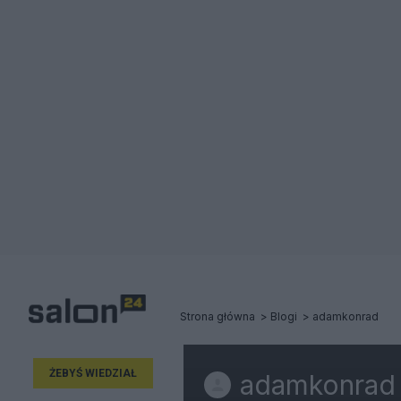
Strona główna
Blogi
adamkonrad
ŻEBYŚ WIEDZIAŁ
adamkonrad