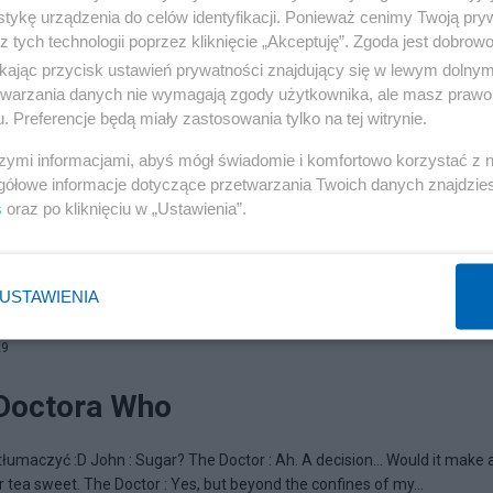
tykę urządzenia do celów identyfikacji. Ponieważ cenimy Twoją pry
z tych technologii poprzez kliknięcie „Akceptuję”. Zgoda jest dobro
ikając przycisk ustawień prywatności znajdujący się w lewym dolny
etwarzania danych nie wymagają zgody użytkownika, ale masz prawo 
. Preferencje będą miały zastosowania tylko na tej witrynie.
szymi informacjami, abyś mógł świadomie i komfortowo korzystać z
gółowe informacje dotyczące przetwarzania Twoich danych znajdzi
s
oraz po kliknięciu w „Ustawienia”.
USTAWIENIA
29
 Doctora Who
 tłumaczyć :D John : Sugar? The Doctor : Ah. A decision... Would it make 
tea sweet. The Doctor : Yes, but beyond the confines of my...