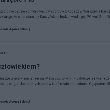
 Szydło nie będzie konkurować o wyborców z Kopacz w Warszawie bard
laruje, że chce starcia z Kaczyńskim: będzie wedle jej i PO woli 2. Jeśli.
esoła Agonia Salonu]
20:17
 człowiekiem?
ajtęższe umysły mainstreamu. Masa ogolonych – no dobrze nie wiem cz
dzie, elegancko ubranych panów i pań miało inne zdanie. Oglądałem fi
esoła Agonia Salonu]