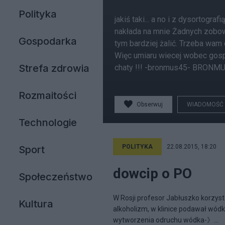
Polityka
jakiś taki... a no i z dysortogr
nakłada na mnie Żadnych zobo
Gospodarka
tym bardziej żalić. Trzeba wam 
Więc umiaru wiecej wobec gospo
Strefa zdrowia
chaty !!! -bronmus45- BRONM
Rozmaitości
Obserwuj
WIADOMOŚĆ
Technologie
POLITYKA
22.08.2015, 18:20
Sport
dowcip o PO
Społeczeństwo
W Rosji profesor Jabłuszko korzys
Kultura
alkoholizm, w klinice podawał wó
wytworzenia odruchu wódka-》...