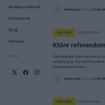
Redakcja Salon24
adamkonrad
na blogu
FLAKI [W
Komentarze
Blogi
POLITYKA
21.08.2015, 21:01
Reklama
Które referendum
Szukaj:
Taka dyskusja. Brak szacunku do z
partyjnej opcji. Czy możemy jedna
potraktowane troską o...
adamkonrad
na blogu
FLAKI [W
POLITYKA
6.08.2015, 21:40