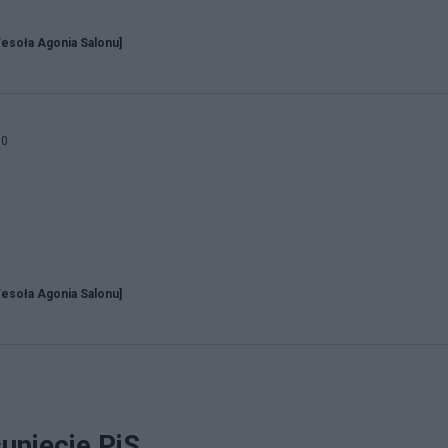
esoła Agonia Salonu]
00
esoła Agonia Salonu]
unięcie PiS