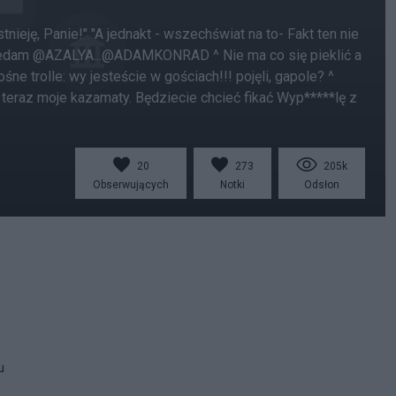
tnieję, Panie!" "A jednakt - wszechświat na to- Fakt ten nie
zedam @AZALYA...@ADAMKONRAD ^ Nie ma co się pieklić a
ne trolle: wy jesteście w gościach!!! pojęli, gapole? ^
 teraz moje kazamaty. Będziecie chcieć fikać Wyp*****lę z
20
273
205k
Obserwujących
Notki
Odsłon
u