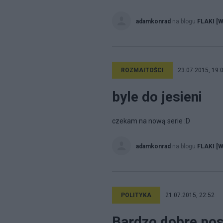
adamkonrad
na blogu
FLAKI [W
ROZMAITOŚCI
23.07.2015, 19:
byle do jesieni
czekam na nową serie :D
adamkonrad
na blogu
FLAKI [W
POLITYKA
21.07.2015, 22:52
Bardzo dobre pos