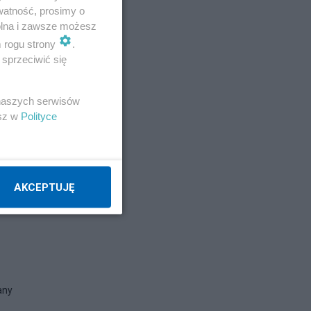
watność, prosimy o
wolna i zawsze możesz
m rogu strony
.
sprzeciwić się
 naszych serwisów
esz w
Polityce
AKCEPTUJĘ
any