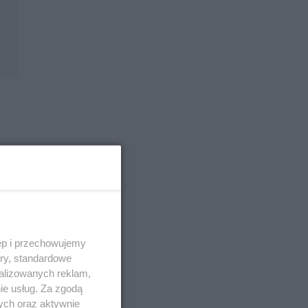
ła i
ęp i przechowujemy
ory, standardowe
alizowanych reklam,
ie usług. Za zgodą
ych oraz aktywnie