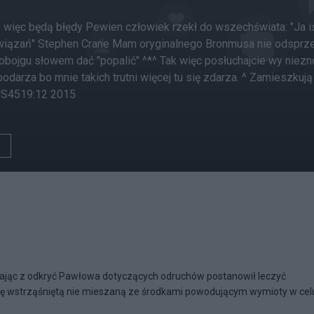
afią więc będą błędy Pewien człowiek rzekł do wszechświata: "Ja is
wiązań" Stephen Crane Mam oryginalnego Bronmusa nie odspr
obojgu słowem dać "popalić" ^*^ Tak więc posłuchajcie wy nieznoś
darza bo mnie takich trutni więcej tu się zdarza. ^ Zamieszkują
US4519:12 2015
tając z odkryć Pawłowa dotyczących odruchów postanowił leczyć
dkę wstrząśniętą nie mieszaną ze środkami powodującym wymioty w cel