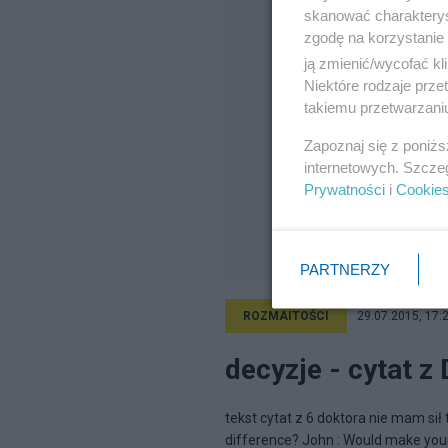
skanować charakterys
zgodę na korzystanie 
ją zmienić/wycofać kl
Niektóre rodzaje prz
takiemu przetwarzaniu
Zapoznaj się z poniż
internetowych. Szcze
Prywatności
i
Cookie
PARTNERZY
ROZMAITOŚCI
29.07.2015, 17:
decyzje - cytat z
tekst cytat z 6 doktora nie mam sił
difference? John : Would make your 