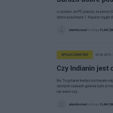
o czytam, że PO płacze, że ponoć
dobre posunięcie 1. Kopacz ciągle dek
adamkonrad
na blogu
FLAKI [W
SPOŁECZEŃSTWO
25.06.2015, 
Czy Indianin jest
Ba. To pytanie kiedyś nurtowało n
tamtych czasach golenie było w mo
nie wiem czy...
adamkonrad
na blogu
FLAKI [W