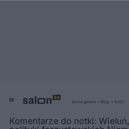
Strona główna
Blogi
folt37
Komentarze do notki:
Wieluń,