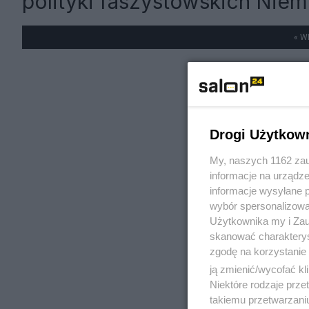
polityki faszystowskich Niem
« W
Drogi Użytkow
My, naszych 1162 zau
informacje na urządze
informacje wysyłane 
wybór spersonalizowan
Użytkownika my i Zau
skanować charakterys
zgodę na korzystanie 
ją zmienić/wycofać kl
Niektóre rodzaje prz
takiemu przetwarzaniu