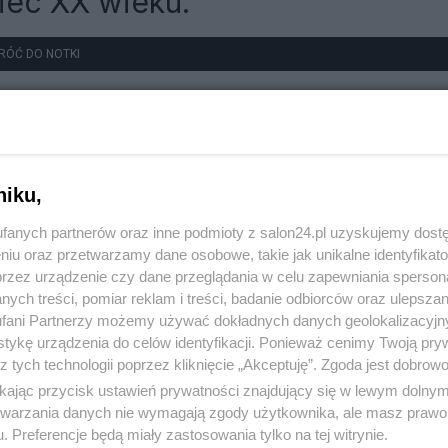
iec XX wieku.
RÓĆ DO NOTKI
niku,
fanych partnerów oraz inne podmioty z salon24.pl uzyskujemy dost
niu oraz przetwarzamy dane osobowe, takie jak unikalne identyfikat
przez urządzenie czy dane przeglądania w celu zapewniania sperson
ych treści, pomiar reklam i treści, badanie odbiorców oraz ulepszan
fani Partnerzy możemy używać dokładnych danych geolokalizacyjn
tykę urządzenia do celów identyfikacji. Ponieważ cenimy Twoją pry
z tych technologii poprzez kliknięcie „Akceptuję”. Zgoda jest dobro
ikając przycisk ustawień prywatności znajdujący się w lewym dolny
etwarzania danych nie wymagają zgody użytkownika, ale masz prawo 
. Preferencje będą miały zastosowania tylko na tej witrynie.