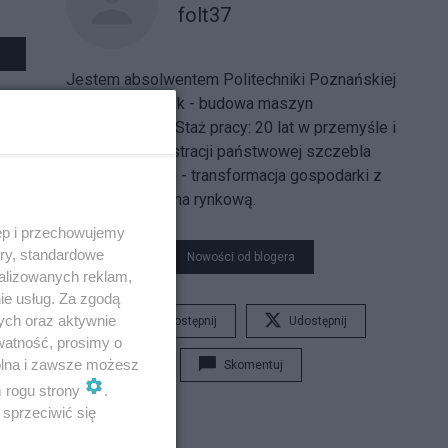
folt37
Jestem absolwentem Politechniki Poznańskiej
(inżynier elektryk - budowa maszyn
elektrycznych). Staż pracy: 20 lat w przemyśle i
20 lat w administracji państwowej szczebla
wojewódzkiego - transformacja gospodarki z
socjalistycznej na rynkową.
ęp i przechowujemy
ory, standardowe
Nowości od blogera
alizowanych reklam,
ie usług. Za zgodą
ych oraz aktywnie
Udostępnij
Udostępnij
watność, prosimy o
wolna i zawsze możesz
Skomentuj
m rogu strony
.
sprzeciwić się