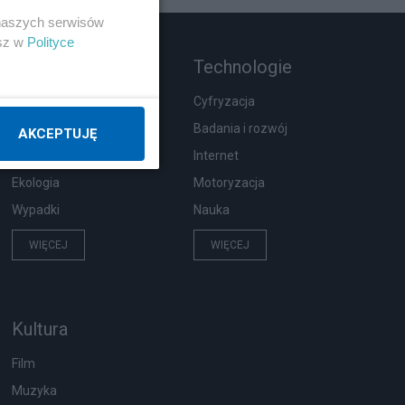
 naszych serwisów
esz w
Polityce
Rozmaitości
Technologie
Zdrowie
Cyfryzacja
Podróże
Badania i rozwój
AKCEPTUJĘ
Pogoda
Internet
Ekologia
Motoryzacja
Wypadki
Nauka
WIĘCEJ
WIĘCEJ
Kultura
Film
Muzyka