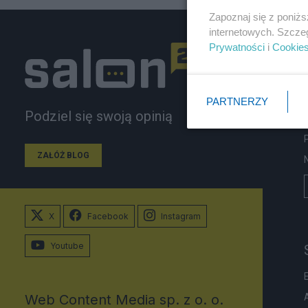
Zapoznaj się z poniż
internetowych. Szcze
Prywatności
i
Cookie
PARTNERZY
Podziel się swoją opinią
ZAŁÓŻ BLOG
X
Facebook
Instagram
Youtube
Web Content Media sp. z o. o.