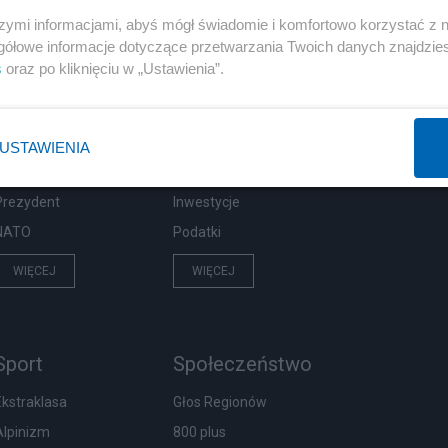
szymi informacjami, abyś mógł świadomie i komfortowo korzystać z
gółowe informacje dotyczące przetwarzania Twoich danych znajdzi
s
oraz po kliknięciu w „Ustawienia”.
Polityka
Gospodarka
Rosja
Biznes
PiS
Pieniądze
USTAWIENIA
Rząd
Centralny Port Komunikacyjny
Prezydent
Inwestycje
NATO
Podatki
WIĘCEJ
WIĘCEJ
Sport
Społeczeństwo
Ekstraklasa
Głos Regionów
Alpinizm
800 plus