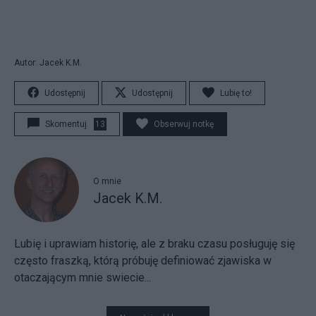
Autor: Jacek K.M.
Udostępnij
Udostępnij
Lubię to!
Skomentuj
13
Obserwuj notkę
O mnie
Jacek K.M.
Lubię i uprawiam historię, ale z braku czasu posługuję się
często fraszką, którą próbuję definiować zjawiska w
otaczającym mnie swiecie...