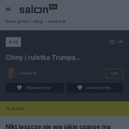
Strona główna
Blogi
Jacek K.M.
646
BLOG
Chiny i ruletka Trumpa…
Jacek K.M.
USA
Obserwuj temat
Obserwuj notkę
28.04.2025
Nikt jeszcze nie wie jakie szanse ma