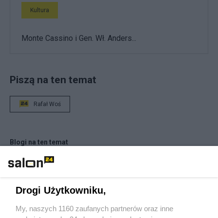
Kultura
Monte Cassino i Gen. Wł. Anders...
Piszą na ten temat
Rafał Woś
Blogi na ten temat
marek.w
Drogi Użytkowniku,
brat Damian
My, naszych 1160 zaufanych partnerów oraz inne