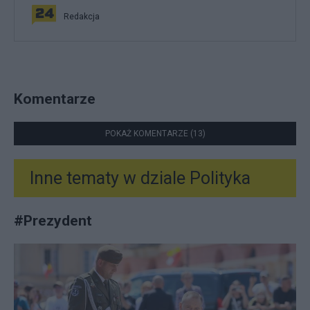
Redakcja
Komentarze
POKAŻ KOMENTARZE (13)
Inne tematy w dziale
Polityka
#
Prezydent