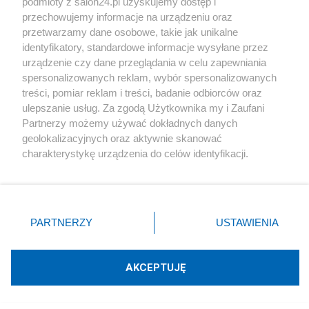
podmioty z salon24.pl uzyskujemy dostęp i
report
przechowujemy informacje na urządzeniu oraz
przetwarzamy dane osobowe, takie jak unikalne
identyfikatory, standardowe informacje wysyłane przez
Napisz notkę
urządzenie czy dane przeglądania w celu zapewniania
spersonalizowanych reklam, wybór spersonalizowanych
treści, pomiar reklam i treści, badanie odbiorców oraz
ulepszanie usług. Za zgodą Użytkownika my i Zaufani
Partnerzy możemy używać dokładnych danych
geolokalizacyjnych oraz aktywnie skanować
charakterystykę urządzenia do celów identyfikacji.
Ponieważ cenimy Twoją prywatność, prosimy o zgodę na
korzystanie z tych technologii poprzez kliknięcie
Podziel się swoją opinią
„Akceptuję”. Zgoda jest dobrowolna i zawsze możesz ją
zmienić/wycofać klikając przycisk ustawień prywatności
PARTNERZY
USTAWIENIA
znajdujący się w lewym dolnym rogu strony
. Niektóre
ZAŁÓŻ BLOG
rodzaje przetwarzania danych nie wymagają zgody
użytkownika, ale masz prawo sprzeciwić się takiemu
AKCEPTUJĘ
przetwarzaniu. Preferencje będą miały zastosowania tylko
Polityka
na tej witrynie.