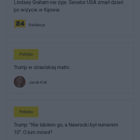
Lindsey Graham nie żyje. Senator USA zmarł dzień
po wizycie w Kijowie
Redakcja
Polityka
Trump w izraelskiej matni…
Jacek K.M.
Polityka
Trump: "Nie lubiłem go, a Nawrocki był numerem
10". O kim mówił?