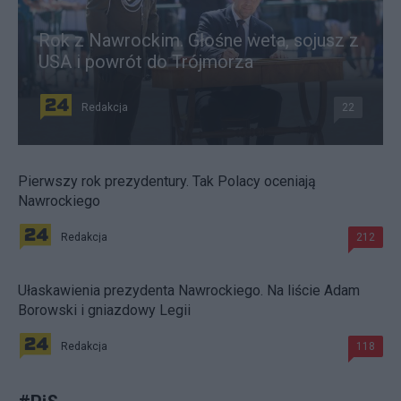
Rok z Nawrockim. Głośne weta, sojusz z
USA i powrót do Trójmorza
Redakcja
22
Pierwszy rok prezydentury. Tak Polacy oceniają
Nawrockiego
Redakcja
212
Ułaskawienia prezydenta Nawrockiego. Na liście Adam
Borowski i gniazdowy Legii
Redakcja
118