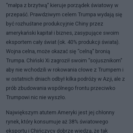
“małpa z brzytwą” kieruje porządek światowy w
przepaść. Prawdziwym celem Trumpa wydają się
być rozhuśtane produkcyjnie Chiny przez
amerykański kapitał i biznes, zasypujące swoim
eksportem cały świat (ok. 40% produkcji świata).
Wojna celna, może okazać się “celną” bronią
Trumpa. Chiński Xi zagroził swoim “sojusznikom”
aby nie wchodzili w rokowania cłowe z Trumpem i
w ostatnich dniach odbył kilka podróży w Azji, ale z
prób zbudowania wspólnego frontu przeciwko
Trumpowi nic nie wyszło.
Największym atutem Ameryki jest jej chłonny
rynek, który konsumuje aż 38% światowego
eksportu i Chińczycy dobrze wiedzą, że tak