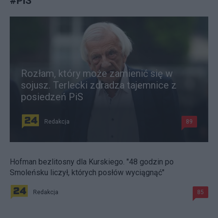
#
PiS
Rozłam, który może zamienić się w
sojusz. Terlecki zdradza tajemnice z
posiedzeń PiS
Redakcja
89
Hofman bezlitosny dla Kurskiego. "48 godzin po
Smoleńsku liczył, których posłów wyciągnąć"
Redakcja
85