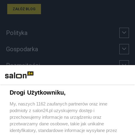
ZAŁÓŻ BLOG
Polityka
Gospodarka
Rozmaitości
Technologie
Drogi Użytkowniku,
Sport
My, naszych 1162 zaufanych partnerów oraz inne
podmioty z salon24.pl uzyskujemy dostęp i
Społeczeństwo
przechowujemy informacje na urządzeniu oraz
przetwarzamy dane osobowe, takie jak unikalne
Kultura
identyfikatory, standardowe informacje wysyłane przez