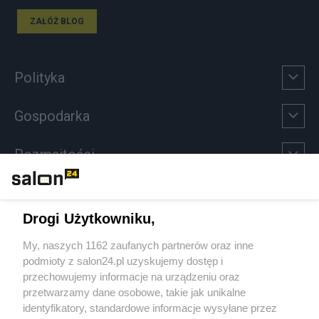
ZAŁÓŻ BLOG
Polityka
Gospodarka
Rozmaitości
Technologie
Drogi Użytkowniku,
Sport
My, naszych 1162 zaufanych partnerów oraz inne
podmioty z salon24.pl uzyskujemy dostęp i
Społeczeństwo
przechowujemy informacje na urządzeniu oraz
przetwarzamy dane osobowe, takie jak unikalne
Kultura
identyfikatory, standardowe informacje wysyłane przez