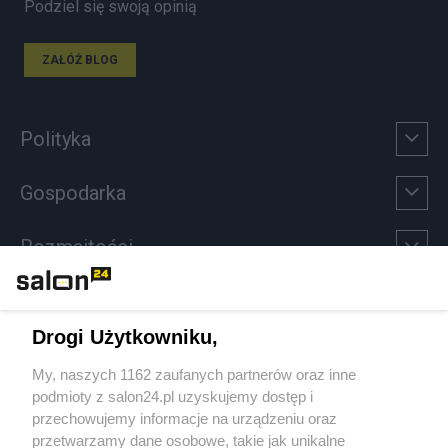
Podziel się swoją opinią
ZAŁÓŻ BLOG
Polityka
Gospodarka
Rozmaitości
Technologie
Drogi Użytkowniku,
Sport
My, naszych 1162 zaufanych partnerów oraz inne
podmioty z salon24.pl uzyskujemy dostęp i
Społeczeństwo
przechowujemy informacje na urządzeniu oraz
przetwarzamy dane osobowe, takie jak unikalne