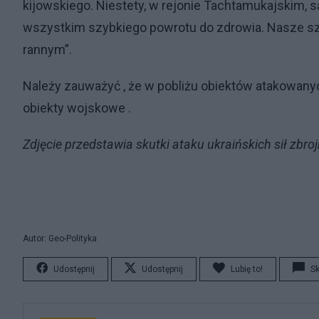
kijowskiego. Niestety, w rejonie Tachtamukajskim, 
wszystkim szybkiego powrotu do zdrowia. Nasze szp
rannym”.
Należy zauważyć , że w pobliżu obiektów atakowany
obiekty wojskowe .
Zdjęcie przedstawia skutki ataku ukraińskich sił zb
Autor: Geo-Polityka
Udostępnij
Udostępnij
Lubię to!
S