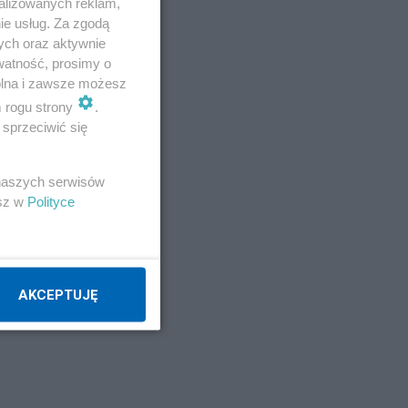
alizowanych reklam,
ie usług. Za zgodą
ych oraz aktywnie
watność, prosimy o
wolna i zawsze możesz
m rogu strony
.
sprzeciwić się
 naszych serwisów
esz w
Polityce
AKCEPTUJĘ