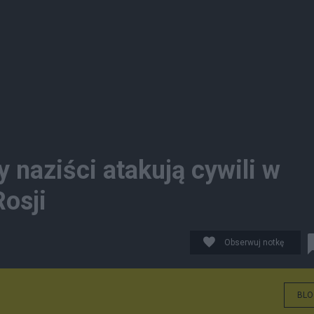
 naziści atakują cywili w
osji
Obserwuj notkę
BLO