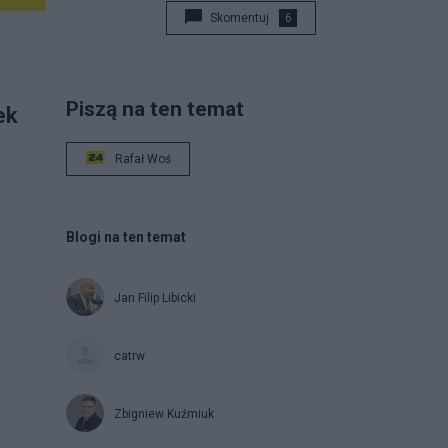
Skomentuj
6
Piszą na ten temat
ek
Rafał Woś
Blogi na ten temat
Jan Filip Libicki
catrw
Zbigniew Kuźmiuk