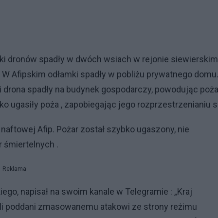
ki dronów spadły w dwóch wsiach w rejonie siewierski
. W Afipskim odłamki spadły w pobliżu prywatnego domu
ci drona spadły na budynek gospodarczy, powodując poża
 ugasiły poża , zapobiegając jego rozprzestrzenianiu si
y naftowej Afip. Pożar został szybko ugaszony, nie
 śmiertelnych .
Reklama
go, napisał na swoim kanale w Telegramie : „Kraj
stali poddani zmasowanemu atakowi ze strony reżimu