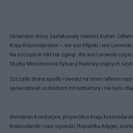
Ukraińskie drony zaatakowały również Kubań. Odłam
Kraju Krasnodarskim – we wsi Afipski i wsi Lwowski
Na szczęście nikt nie zginął. We wsi Lwowski częś
Służby Ministerstwa Sytuacji Nadzwyczajnych szybko
Szczątki drona spadły również na teren rafinerii rop
spowodował uszkodzeń infrastruktury i nie było ofiar
Weniamin Kondratjew, przywódca Kraju Krasnodarskie
Krasnodarski i nasi sąsiedzi, Republika Adygei, zo