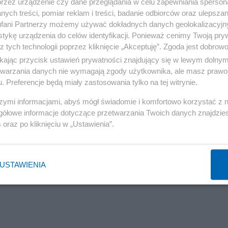
przez urządzenie czy dane przeglądania w celu zapewniania sperson
ych treści, pomiar reklam i treści, badanie odbiorców oraz ulepszan
fani Partnerzy możemy używać dokładnych danych geolokalizacyjn
tykę urządzenia do celów identyfikacji. Ponieważ cenimy Twoją pry
z tych technologii poprzez kliknięcie „Akceptuję”. Zgoda jest dobro
ikając przycisk ustawień prywatności znajdujący się w lewym dolny
etwarzania danych nie wymagają zgody użytkownika, ale masz prawo 
. Preferencje będą miały zastosowania tylko na tej witrynie.
szymi informacjami, abyś mógł świadomie i komfortowo korzystać z
gółowe informacje dotyczące przetwarzania Twoich danych znajdzi
s
oraz po kliknięciu w „Ustawienia”.
USTAWIENIA