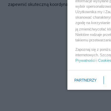
informacje wysyłane 
zapewnić skuteczną koordynację wszystkich służb.
wybór spersonalizowan
Użytkownika my i Zau
skanować charakterys
zgodę na korzystanie 
ją zmienić/wycofać kl
Niektóre rodzaje prz
takiemu przetwarzaniu
Zapoznaj się z poniż
internetowych. Szcze
Prywatności
i
Cookie
PARTNERZY