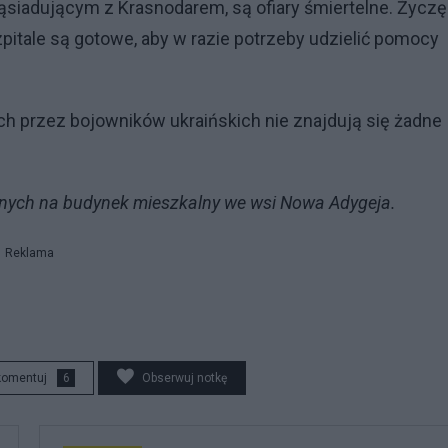
sąsiadującym z Krasnodarem, są ofiary śmiertelne. Życzę
itale są gotowe, aby w razie potrzeby udzielić pomocy
ch przez bojowników ukraińskich nie znajdują się żadne
rojnych na budynek mieszkalny we wsi Nowa Adygeja.
Reklama
komentuj
6
Obserwuj notkę