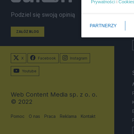
Prywatności
i
Cookie
Podziel się swoją opinią
PARTNERZY
ZAŁÓŻ BLOG
X
Facebook
Instagram
Youtube
Web Content Media sp. z o. o.
© 2022
Pomoc
O nas
Praca
Reklama
Kontakt