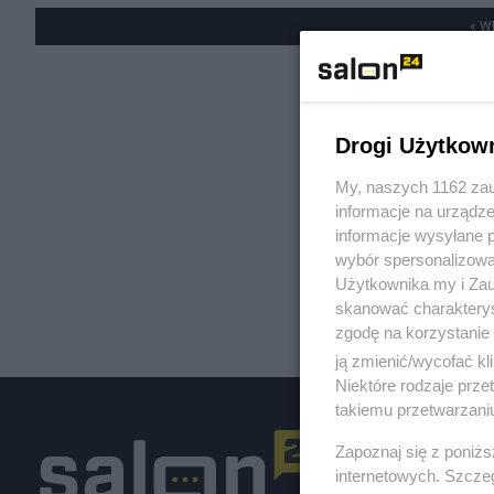
« W
Drogi Użytkow
My, naszych 1162 zau
informacje na urządze
informacje wysyłane 
wybór spersonalizowan
Użytkownika my i Zau
skanować charakterys
zgodę na korzystanie 
ją zmienić/wycofać kl
Niektóre rodzaje prz
takiemu przetwarzaniu
Zapoznaj się z poniż
internetowych. Szcze