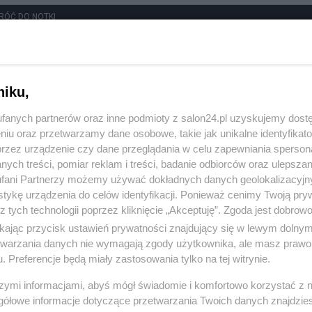
RÓĆ DO NOTKI
niku,
fanych partnerów oraz inne podmioty z salon24.pl uzyskujemy dost
niu oraz przetwarzamy dane osobowe, takie jak unikalne identyfikat
przez urządzenie czy dane przeglądania w celu zapewniania sperson
ych treści, pomiar reklam i treści, badanie odbiorców oraz ulepszan
fani Partnerzy możemy używać dokładnych danych geolokalizacyjn
tykę urządzenia do celów identyfikacji. Ponieważ cenimy Twoją pry
z tych technologii poprzez kliknięcie „Akceptuję”. Zgoda jest dobro
ikając przycisk ustawień prywatności znajdujący się w lewym dolny
etwarzania danych nie wymagają zgody użytkownika, ale masz prawo 
. Preferencje będą miały zastosowania tylko na tej witrynie.
Polityka
Gospodarka
szymi informacjami, abyś mógł świadomie i komfortowo korzystać z
gółowe informacje dotyczące przetwarzania Twoich danych znajdzi
PiS
Biznes