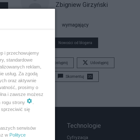
Zbigniew Girzyński
wymagający
Nowości od blogera
ęp i przechowujemy
ory, standardowe
Udostępnij
Udostępnij
alizowanych reklam,
ie usług. Za zgodą
Skomentuj
35
ych oraz aktywnie
watność, prosimy o
wolna i zawsze możesz
m rogu strony
.
sprzeciwić się
Rozmaitości
Technologie
 naszych serwisów
esz w
Polityce
Wypadki
Cyfryzacja