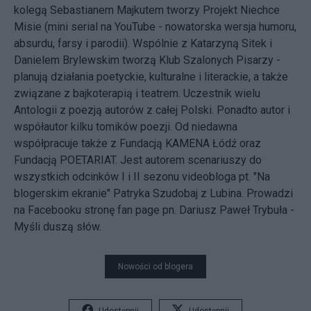
kolegą Sebastianem Majkutem tworzy Projekt Niechce
Misie (mini serial na YouTube - nowatorska wersja humoru,
absurdu, farsy i parodii). Wspólnie z Katarzyną Sitek i
Danielem Brylewskim tworzą Klub Szalonych Pisarzy -
planują działania poetyckie, kulturalne i literackie, a także
związane z bajkoterapią i teatrem. Uczestnik wielu
Antologii z poezją autorów z całej Polski. Ponadto autor i
współautor kilku tomików poezji. Od niedawna
współpracuje także z Fundacją KAMENA Łódź oraz
Fundacją POETARIAT. Jest autorem scenariuszy do
wszystkich odcinków I i II sezonu videobloga pt. "Na
blogerskim ekranie" Patryka Szudobaj z Lubina. Prowadzi
na Facebooku stronę fan page pn. Dariusz Paweł Trybuła -
Myśli duszą słów.
Nowości od blogera
Udostępnij
Udostępnij