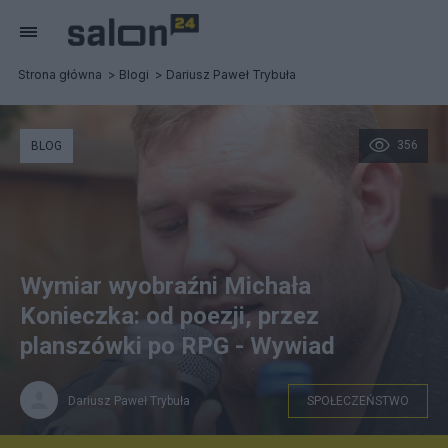
Strona główna
Blogi
Dariusz Paweł Trybuła
356
BLOG
Wymiar wyobraźni Michała
Konieczka: od poezji, przez
planszówki po RPG - Wywiad
Dariusz Paweł Trybuła
SPOŁECZEŃSTWO
Archiwum rozmówcy Michała Konieczek