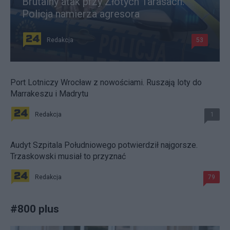
Brutalny atak przy Złotych Tarasach.
Policja namierza agresora
Redakcja
53
Port Lotniczy Wrocław z nowościami. Ruszają loty do
Marrakeszu i Madrytu
Redakcja
1
Audyt Szpitala Południowego potwierdził najgorsze.
Trzaskowski musiał to przyznać
Redakcja
79
#
800 plus