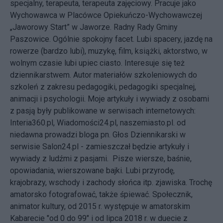
specjalny, terapeuta, terapeuta zajęciowy. Pracuje jako
Wychowawca w Placówce Opiekuńczo-Wychowawczej
„Jaworowy Start” w Jaworze. Radny Rady Gminy
Paszowice. Ogólnie spokojny facet. Lubi spacery, jazdę na
rowerze (bardzo lubi), muzykę, film, książki, aktorstwo, w
wolnym czasie lubi upiec ciasto. Interesuje się też
dziennikarstwem. Autor materiałów szkoleniowych do
szkoleń z zakresu pedagogiki, pedagogiki specjalnej,
animacji i psychologii. Moje artykuły i wywiady z osobami
z pasją były publikowane w serwisach internetowych:
Interia360.pl, Wiadomości24.pl, naszemiasto.pl. od
niedawna prowadzi bloga pn. Głos Dziennikarski w
serwisie Salon24.pl - zamieszczał będzie artykuły i
wywiady z ludźmi z pasjami. Pisze wiersze, baśnie,
opowiadania, wierszowane bajki. Lubi przyrodę,
krajobrazy, wschody i zachody słońca itp. zjawiska. Trochę
amatorsko fotografować, także śpiewać. Społecznik,
animator kultury, od 2015 r. występuje w amatorskim
Kabarecie "od 0 do 99" i od lipca 2018 r. w duecie z