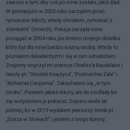
zawsze o tym, aby coś po mnie zostało, jakiś ślad.
W gimnazjum w 2002 roku zacząłem pisać
rymowane teksty, wtedy chciałem „rymować z
ziomkami” (śmiech). Poezja zaczęła mnie
pociągać w 2004 roku, po śmierci mojego dziadka,
który był dla mnie bardzo ważną osobą. Wtedy to
poznałem dekadentyzm i się w nim odnalazłem.
Znajomy wręczył mi wiersze Charles’a Baudelaire i
teksty pt. "Smutek Księżyca", "Pośmiertne Żale" i
"Alchemia Cierpienia". Zakochałem się „w tym
mroku”. Pisałem jakieś teksty, ale do szuflady bo
się wstydziłem je pokazać. Dopiero wiele lat
później, bo w 2019 wydałem pierwszy tomik pt.
„Dusza w Słowach” i jestem z niego dumny.