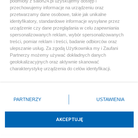
Rozmaitości
podmioty z salon24.pl uzyskujemy dostęp i
przechowujemy informacje na urządzeniu oraz
przetwarzamy dane osobowe, takie jak unikalne
Technologie
identyfikatory, standardowe informacje wysyłane przez
urządzenie czy dane przeglądania w celu zapewniania
Sport
spersonalizowanych reklam, wybór spersonalizowanych
treści, pomiar reklam i treści, badanie odbiorców oraz
ulepszanie usług. Za zgodą Użytkownika my i Zaufani
Społeczeństwo
Partnerzy możemy używać dokładnych danych
geolokalizacyjnych oraz aktywnie skanować
Kultura
charakterystykę urządzenia do celów identyfikacji.
Ponieważ cenimy Twoją prywatność, prosimy o zgodę na
korzystanie z tych technologii poprzez kliknięcie
„Akceptuję”. Zgoda jest dobrowolna i zawsze możesz ją
zmienić/wycofać klikając przycisk ustawień prywatności
X
Facebook
Instagram
Youtube
PARTNERZY
USTAWIENIA
znajdujący się w lewym dolnym rogu strony
. Niektóre
rodzaje przetwarzania danych nie wymagają zgody
użytkownika, ale masz prawo sprzeciwić się takiemu
AKCEPTUJĘ
Web Content Media sp. z o. o. © 2022
przetwarzaniu. Preferencje będą miały zastosowania tylko
na tej witrynie.
Pomoc
O nas
Praca
Reklama
Kontakt