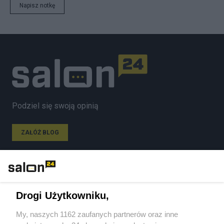
Napisz notkę
Podziel się swoją opinią
ZAŁÓŻ BLOG
Polityka
Drogi Użytkowniku,
Gospodarka
My, naszych 1162 zaufanych partnerów oraz inne