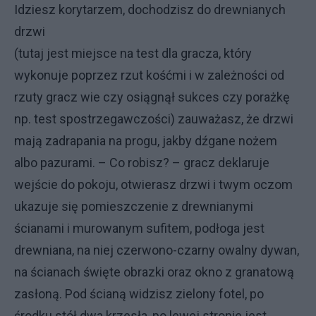
Idziesz korytarzem, dochodzisz do drewnianych
drzwi
(tutaj jest miejsce na test dla gracza, który
wykonuje poprzez rzut kośćmi i w zależności od
rzuty gracz wie czy osiągnął sukces czy porażkę
np. test spostrzegawczości) zauważasz, że drzwi
mają zadrapania na progu, jakby dźgane nożem
albo pazurami. – Co robisz? – gracz deklaruje
wejście do pokoju, otwierasz drzwi i twym oczom
ukazuje się pomieszczenie z drewnianymi
ścianami i murowanym sufitem, podłoga jest
drewniana, na niej czerwono-czarny owalny dywan,
na ścianach święte obrazki oraz okno z granatową
zasłoną. Pod ścianą widzisz zielony fotel, po
środku stół dwa krzesła, po lewej stronie jest