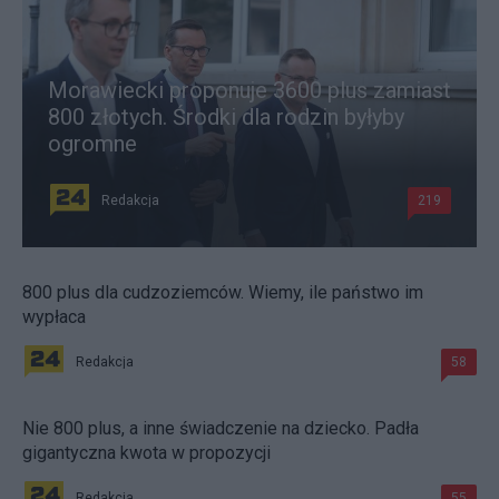
Morawiecki proponuje 3600 plus zamiast
800 złotych. Środki dla rodzin byłyby
ogromne
Redakcja
219
800 plus dla cudzoziemców. Wiemy, ile państwo im
wypłaca
Redakcja
58
Nie 800 plus, a inne świadczenie na dziecko. Padła
gigantyczna kwota w propozycji
Redakcja
55