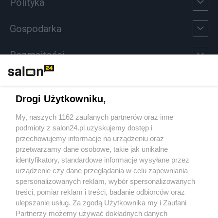
Polityka
Gospodarka
Rozmaitości
Technologie
Drogi Użytkowniku,
Sport
My, naszych 1162 zaufanych partnerów oraz inne
podmioty z salon24.pl uzyskujemy dostęp i
Społeczeństwo
przechowujemy informacje na urządzeniu oraz
przetwarzamy dane osobowe, takie jak unikalne
Kultura
identyfikatory, standardowe informacje wysyłane przez
urządzenie czy dane przeglądania w celu zapewniania
spersonalizowanych reklam, wybór spersonalizowanych
treści, pomiar reklam i treści, badanie odbiorców oraz
ulepszanie usług. Za zgodą Użytkownika my i Zaufani
X
Facebook
Instagram
Youtube
Partnerzy możemy używać dokładnych danych