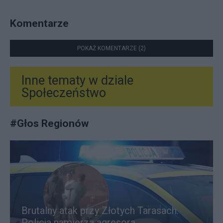
Komentarze
POKAŻ KOMENTARZE (2)
Inne tematy w dziale
Społeczeństwo
#
Głos Regionów
Brutalny atak przy Złotych Tarasach.
Policja namierza agresora