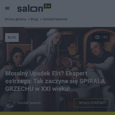
Strona główna
Blogi
Gandalf Iławecki
102
BLOG
Moralny Upadek Elit? Ekspert
ostrzega: Tak zaczyna się SPIRALA
GRZECHU w XXI wieku!
Gandalf Iławecki
SPOŁECZEŃSTWO
czasnawnetrze.pl