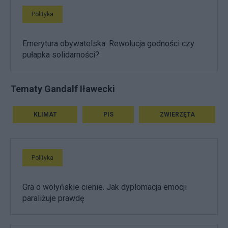
Polityka
Emerytura obywatelska: Rewolucja godności czy
pułapka solidarności?
Tematy Gandalf Iławecki
KLIMAT
PIS
ZWIERZĘTA
Polityka
Gra o wołyńskie cienie. Jak dyplomacja emocji
paraliżuje prawdę