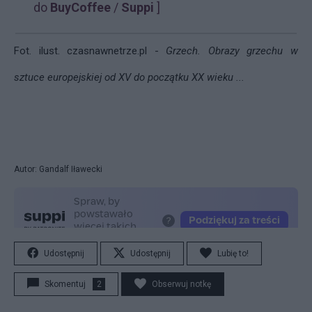
do
BuyCoffee
/
Suppi
]
Fot. ilust.
czasnawnetrze.pl -
Grzech. Obrazy grzechu w
sztuce europejskiej od XV do początku XX wieku ...
Autor: Gandalf Iławecki
Udostępnij
Udostępnij
Lubię to!
Skomentuj
2
Obserwuj notkę