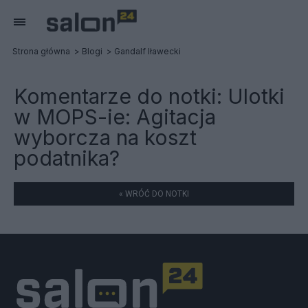
Strona główna
Blogi
Gandalf Iławecki
Komentarze do notki:
Ulotki
w MOPS-ie: Agitacja
wyborcza na koszt
podatnika?
« WRÓĆ DO NOTKI