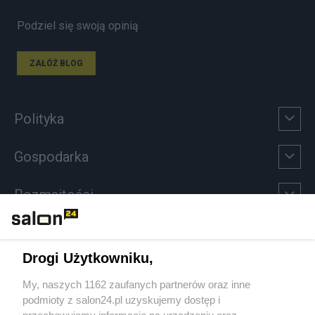
Podziel się swoją opinią
ZAŁÓŻ BLOG
Polityka
Gospodarka
Rozmaitości
Technologie
Drogi Użytkowniku,
Sport
My, naszych 1162 zaufanych partnerów oraz inne
podmioty z salon24.pl uzyskujemy dostęp i
Społeczeństwo