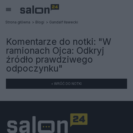
Strona główna
Blogi
Gandalf Iławecki
Komentarze do notki:
"W
ramionach Ojca: Odkryj
źródło prawdziwego
odpoczynku"
« WRÓĆ DO NOTKI