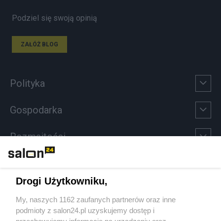
Podziel się swoją opinią
ZAŁÓŻ BLOG
Polityka
Gospodarka
Rozmaitości
Technologie
Drogi Użytkowniku,
Sport
My, naszych 1162 zaufanych partnerów oraz inne
podmioty z salon24.pl uzyskujemy dostęp i
Społeczeństwo