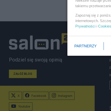
Niektóre rodzaje prz
takiemu przetwarzaniu
Zapoznaj się z poniż
internetowych. Szcze
Prywatności
i
Cookie
PARTNERZY
Podziel się swoją opinią
ZAŁÓŻ BLOG
X
Facebook
Instagram
Youtube