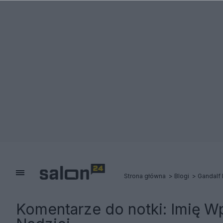
Strona główna
Blogi
Gandalf 
Komentarze do notki:
Imię W