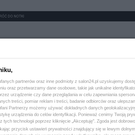
RÓĆ DO NOTKI
niku,
fanych partnerów oraz inne podmioty z salon24.pl uzyskujemy dost
niu oraz przetwarzamy dane osobowe, takie jak unikalne identyfikat
przez urządzenie czy dane przeglądania w celu zapewniania sperson
ych treści, pomiar reklam i treści, badanie odbiorców oraz ulepszan
fani Partnerzy możemy używać dokładnych danych geolokalizacyjn
tykę urządzenia do celów identyfikacji. Ponieważ cenimy Twoją pry
z tych technologii poprzez kliknięcie „Akceptuję”. Zgoda jest dobro
ikając przycisk ustawień prywatności znajdujący się w lewym dolny