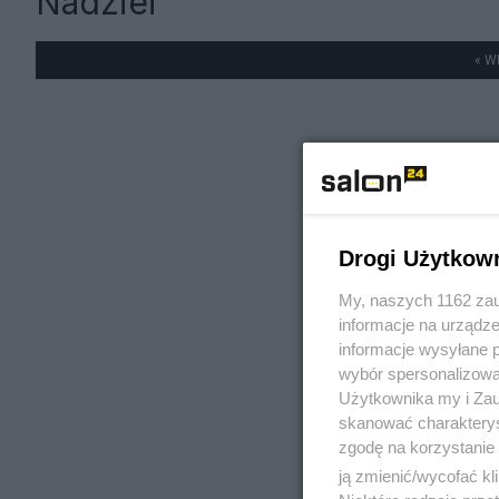
Nadziei
« W
Drogi Użytkow
My, naszych 1162 zau
informacje na urządze
informacje wysyłane 
wybór spersonalizowan
Użytkownika my i Zau
skanować charakterys
zgodę na korzystanie 
ją zmienić/wycofać kl