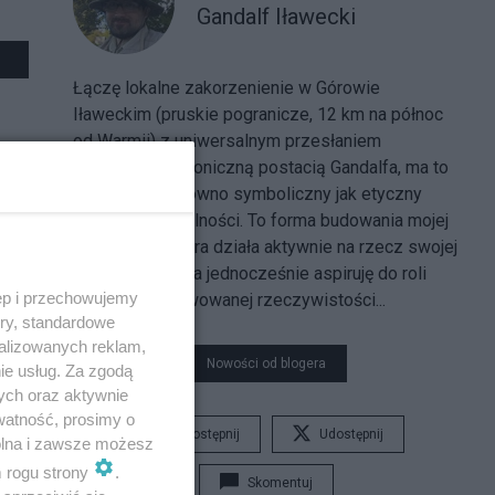
Gandalf Iławecki
Łączę lokalne zakorzenienie w Górowie
Iławeckim (pruskie pogranicze, 12 km na północ
od Warmii) z uniwersalnym przesłaniem
związanym z ikoniczną postacią Gandalfa, ma to
podkreślać zarówno symboliczny jak etyczny
charakter działalności. To forma budowania mojej
tożsamości, która działa aktywnie na rzecz swojej
małej ojczyzny, a jednocześnie aspiruję do roli
ęp i przechowujemy
świadka obserwowanej rzeczywistości...
ory, standardowe
alizowanych reklam,
Nowości od blogera
ie usług. Za zgodą
ych oraz aktywnie
watność, prosimy o
Udostępnij
Udostępnij
wolna i zawsze możesz
m rogu strony
.
Skomentuj