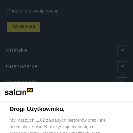
Podziel się swoją opinią
ZAŁÓŻ BLOG
Polityka
Gospodarka
Rozmaitości
Technologie
Drogi Użytkowniku,
Sport
My, naszych 1162 zaufanych partnerów oraz inne
podmioty z salon24.pl uzyskujemy dostęp i
Społeczeństwo