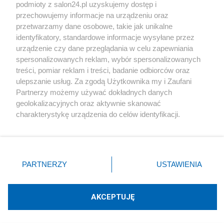
podmioty z salon24.pl uzyskujemy dostęp i
Społeczeństwo
przechowujemy informacje na urządzeniu oraz
przetwarzamy dane osobowe, takie jak unikalne
Kultura
identyfikatory, standardowe informacje wysyłane przez
urządzenie czy dane przeglądania w celu zapewniania
spersonalizowanych reklam, wybór spersonalizowanych
treści, pomiar reklam i treści, badanie odbiorców oraz
ulepszanie usług. Za zgodą Użytkownika my i Zaufani
X
Facebook
Instagram
Youtube
Partnerzy możemy używać dokładnych danych
geolokalizacyjnych oraz aktywnie skanować
charakterystykę urządzenia do celów identyfikacji.
Web Content Media sp. z o. o. © 2022
Ponieważ cenimy Twoją prywatność, prosimy o zgodę na
korzystanie z tych technologii poprzez kliknięcie
„Akceptuję”. Zgoda jest dobrowolna i zawsze możesz ją
Pomoc
O nas
Praca
Reklama
Kontakt
zmienić/wycofać klikając przycisk ustawień prywatności
PARTNERZY
USTAWIENIA
znajdujący się w lewym dolnym rogu strony
. Niektóre
rodzaje przetwarzania danych nie wymagają zgody
użytkownika, ale masz prawo sprzeciwić się takiemu
AKCEPTUJĘ
przetwarzaniu. Preferencje będą miały zastosowania tylko
Technologię dostarcza:
W3media.pl
na tej witrynie.