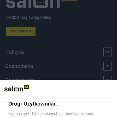
Podziel się swoją opinią
ZAŁÓŻ BLOG
Polityka
Gospodarka
Rozmaitości
Technologie
Drogi Użytkowniku,
Sport
My, naszych 1162 zaufanych partnerów oraz inne