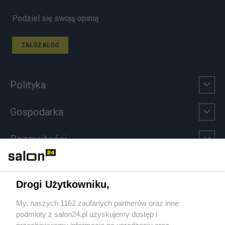
Podziel się swoją opinią
ZAŁÓŻ BLOG
Polityka
Gospodarka
Rozmaitości
Technologie
Drogi Użytkowniku,
Sport
My, naszych 1162 zaufanych partnerów oraz inne
podmioty z salon24.pl uzyskujemy dostęp i
Społeczeństwo