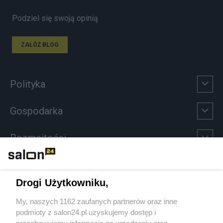
Podziel się swoją opinią
ZAŁÓŻ BLOG
Polityka
Gospodarka
Rozmaitości
Technologie
Drogi Użytkowniku,
Sport
My, naszych 1162 zaufanych partnerów oraz inne
podmioty z salon24.pl uzyskujemy dostęp i
Społeczeństwo