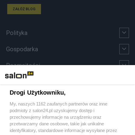
ZAŁÓŻ BLOG
Polityka
Gospodarka
Rozmaitości
Technologie
Drogi Użytkowniku,
Sport
My, naszych 1162 zaufanych partnerów oraz inne
podmioty z salon24.pl uzyskujemy dostęp i
Społeczeństwo
przechowujemy informacje na urządzeniu oraz
przetwarzamy dane osobowe, takie jak unikalne
Kultura
identyfikatory, standardowe informacje wysyłane przez