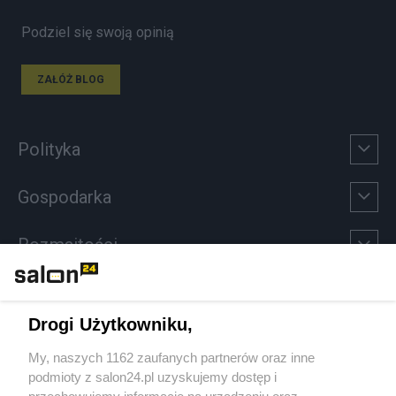
Podziel się swoją opinią
ZAŁÓŻ BLOG
Polityka
Gospodarka
Rozmaitości
Technologie
Drogi Użytkowniku,
Sport
My, naszych 1162 zaufanych partnerów oraz inne
podmioty z salon24.pl uzyskujemy dostęp i
Społeczeństwo