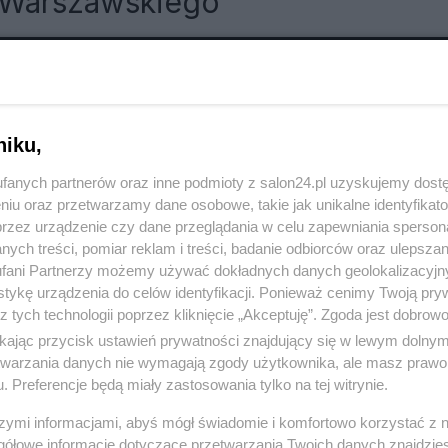
y Warszawskiego
RÓĆ DO NOTKI
niku,
fanych partnerów oraz inne podmioty z salon24.pl uzyskujemy dost
niu oraz przetwarzamy dane osobowe, takie jak unikalne identyfikat
przez urządzenie czy dane przeglądania w celu zapewniania sperson
ych treści, pomiar reklam i treści, badanie odbiorców oraz ulepszan
fani Partnerzy możemy używać dokładnych danych geolokalizacyjn
tykę urządzenia do celów identyfikacji. Ponieważ cenimy Twoją pry
z tych technologii poprzez kliknięcie „Akceptuję”. Zgoda jest dobro
ikając przycisk ustawień prywatności znajdujący się w lewym dolny
etwarzania danych nie wymagają zgody użytkownika, ale masz prawo 
. Preferencje będą miały zastosowania tylko na tej witrynie.
szymi informacjami, abyś mógł świadomie i komfortowo korzystać z
Polityka
Gospodarka
gółowe informacje dotyczące przetwarzania Twoich danych znajdzi