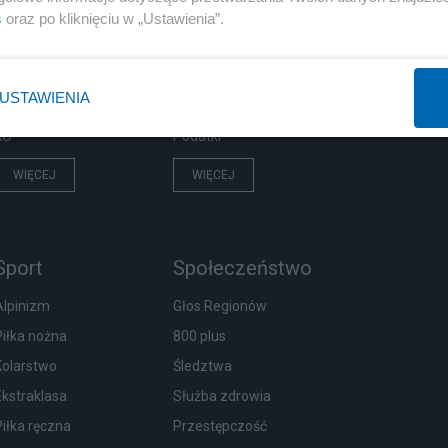
PiS
Biznes
s
oraz po kliknięciu w „Ustawienia”.
Rząd
Pieniądze
Prezydent
Centralny Port Komunikacyjny
USTAWIENIA
NATO
Inwestycje
KO
Podatki
WIĘCEJ
WIĘCEJ
Sport
Społeczeństwo
Alpinizm
Głos Regionów
Piłka nożna
800 plus
Kolarstwo
Śledztwa
Ekstraklasa
Służba zdrowia
Piłka ręczna
Przestępczość