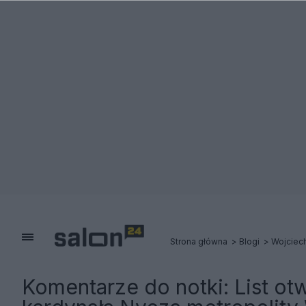
Strona główna
Blogi
Wojciec
Komentarze do notki:
List ot