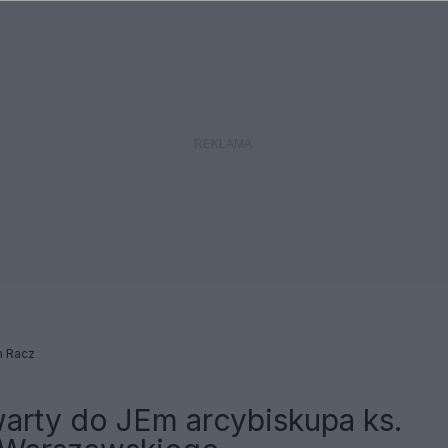
h Racz
warty do JEm arcybiskupa ks.