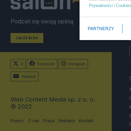
Prywatności
i
Cookie
Podziel się swoją opinią
PARTNERZY
ZAŁÓŻ BLOG
X
Facebook
Instagram
Youtube
Web Content Media sp. z o. o.
© 2022
Pomoc
O nas
Praca
Reklama
Kontakt