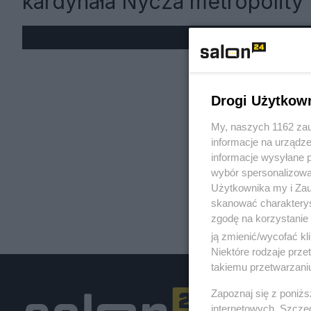
kardynała Nycza metropolit
« W
Drogi Użytkow
My, naszych 1162 zau
informacje na urządze
informacje wysyłane 
wybór spersonalizowan
Użytkownika my i Zau
skanować charakterys
zgodę na korzystanie 
ją zmienić/wycofać kl
Niektóre rodzaje prz
takiemu przetwarzaniu
Zapoznaj się z poniż
internetowych. Szcze