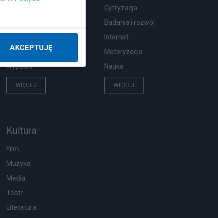
Zdrowie
Cyfryzacja
Podróże
Badania i rozwój
Pogoda
Internet
AKCEPTUJĘ
Ekologia
Motoryzacja
Wypadki
Nauka
WIĘCEJ
WIĘCEJ
Kultura
Film
Muzyka
Media
Teatr
Literatura